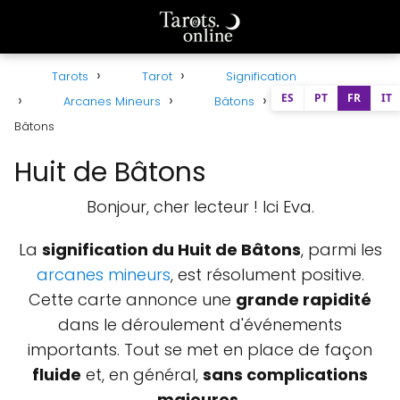
Tarots
Tarot
Signification
ES
PT
FR
IT
Arcanes Mineurs
Bâtons
Huit de
Bâtons
Huit de Bâtons
Bonjour, cher lecteur ! Ici Eva.
La
signification du Huit de Bâtons
, parmi les
arcanes mineurs
, est résolument positive.
Cette carte annonce une
grande rapidité
dans le déroulement d'événements
importants. Tout se met en place de façon
fluide
et, en général,
sans complications
majeures.