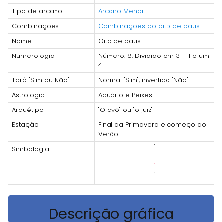
Tipo de arcano
Arcano Menor
Combinações
Combinações do oito de paus
Nome
Oito de paus
Numerologia
Número: 8. Dividido em 3 + 1 e um
4
Tarô "Sim ou Não"
Normal "Sim", invertido "Não"
Astrologia
Aquário e Peixes
Arquétipo
"O avô" ou "o juiz"
Estação
Final da Primavera e começo do
Verão
Simbologia
Descrição gráfica