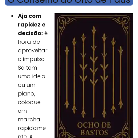
Aja com
rapidez e
decisão:
é
hora de
aproveitar
o impulso.
Se tem
uma ideia
ou um
plano,
coloque
em
marcha
rapidame
nte. A