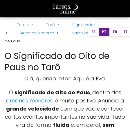
Tarots
Tarô
Significados
ES
PT
FR
IT
Arcanos Menores
Naipe de Paus
Oito
de Paus
O Significado do Oito de
Paus no Tarô
Olá, querido leitor! Aqui é a Eva.
O
significado do Oito de Paus
, dentro dos
arcanos menores
, é muito positivo. Anuncia a
grande velocidade
com que vão acontecer
certos eventos importantes na sua vida. Tudo
virá de forma
fluida
e, em geral,
sem