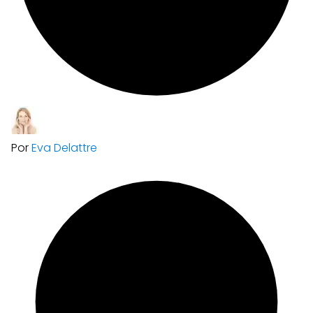
Por
Eva Delattre