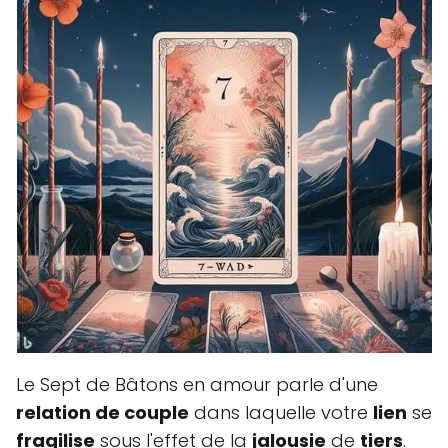
Le Sept de Bâtons en amour parle d'une
relation de couple
dans laquelle votre
lien
se
fragilise
sous l'effet de la
jalousie
de
tiers
.