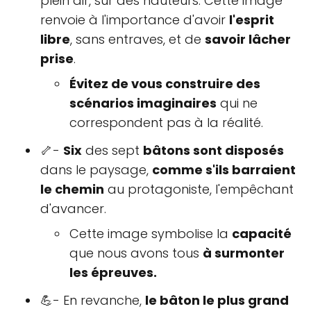
plein air, sur des hauteurs. Cette image
renvoie à l'importance d'avoir
l'esprit
libre
, sans entraves, et de
savoir lâcher
prise
.
Évitez de vous construire des
scénarios imaginaires
qui ne
correspondent pas à la réalité.
🦴-
Six
des sept
bâtons sont disposés
dans le paysage,
comme s'ils barraient
le chemin
au protagoniste, l'empêchant
d'avancer.
Cette image symbolise la
capacité
que nous avons tous
à surmonter
les épreuves.
💪- En revanche,
le bâton le plus grand