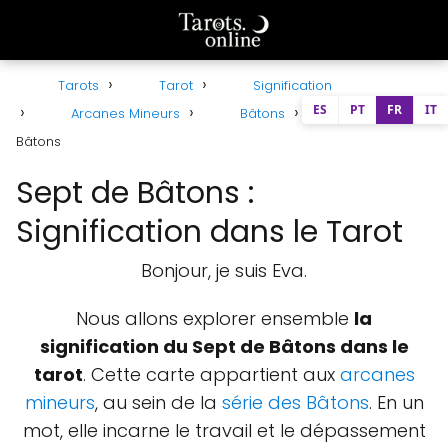
Tarots
Tarot
Signification
ES
PT
FR
IT
Arcanes Mineurs
Bâtons
Sept de
Bâtons
Sept de Bâtons :
Signification dans le Tarot
Bonjour, je suis Eva.
Nous allons explorer ensemble
la
signification du Sept de Bâtons dans le
tarot
. Cette carte appartient aux
arcanes
mineurs
, au sein de la
série des Bâtons
. En un
mot, elle incarne le travail et le dépassement