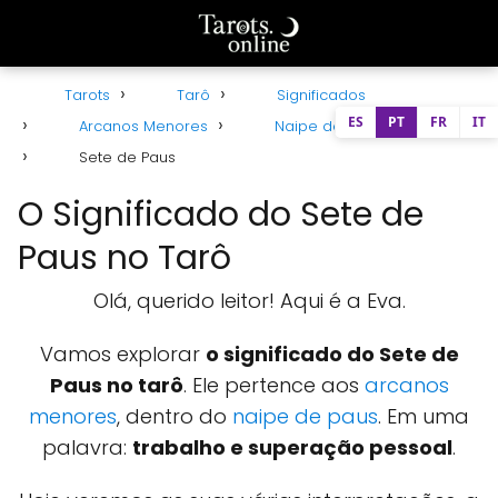
Tarots
Tarô
Significados
ES
PT
FR
IT
Arcanos Menores
Naipe de Paus
Sete de Paus
O Significado do Sete de
Paus no Tarô
Olá, querido leitor! Aqui é a Eva.
Vamos explorar
o significado do Sete de
Paus no tarô
. Ele pertence aos
arcanos
menores
, dentro do
naipe de paus
. Em uma
palavra:
trabalho e superação pessoal
.