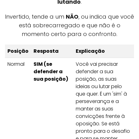
lutando
.
Invertido, tende a um
NÃO
, ou indica que você
está sobrecarregado e que não é o
momento certo para o confronto.
Posição
Resposta
Explicação
Normal
SIM (se
Você vai precisar
defender a
defender a sua
sua posição)
posição, as suas
ideias ou lutar pelo
que quer. É um 'sim' à
perseverança e a
manter as suas
convicções frente à
oposição. Se está
pronto para o desafio
e para se manter