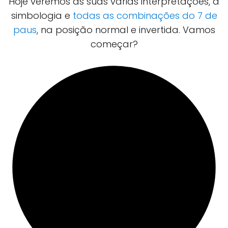
Hoje veremos as suas várias interpretações, a
simbologia e
todas as combinações do 7 de
paus
, na posição normal e invertida. Vamos
começar?