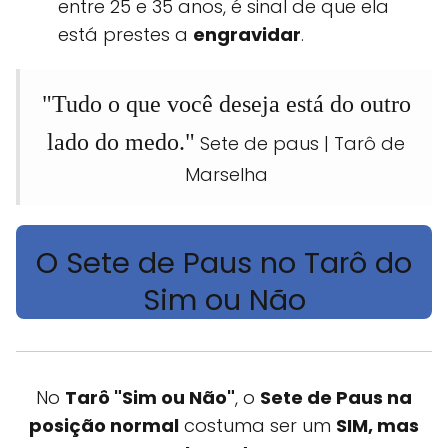
entre 25 e 35 anos, é sinal de que ela
está prestes a
engravidar
.
"Tudo o que você deseja está do outro
lado do medo."
Sete de paus | Tarô de
Marselha
O Sete de Paus no Tarô do
Sim ou Não
No
Tarô "Sim ou Não"
, o
Sete de Paus na
posição normal
costuma ser um
SIM, mas