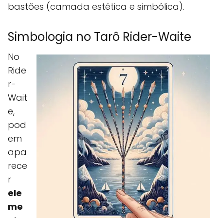
bastões (camada estética e simbólica).
Simbologia no Tarô Rider-Waite
No
Ride
r-
Wait
e,
pod
em
apa
rece
r
ele
me