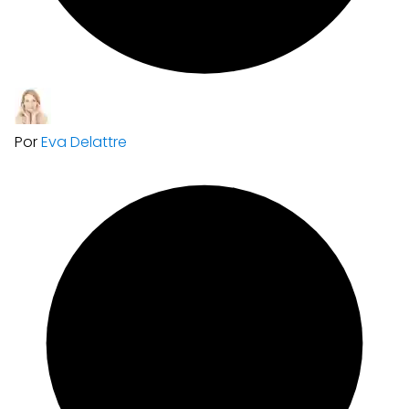
Por
Eva Delattre