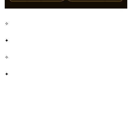
✧
✦
✧
✦