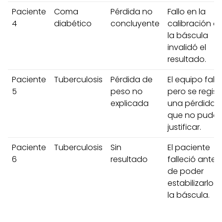
Paciente
Coma
Pérdida no
Fallo en la
4
diabético
concluyente
calibración d
la báscula
invalidó el
resultado.
Paciente
Tuberculosis
Pérdida de
El equipo falló
5
peso no
pero se regist
explicada
una pérdida
que no pudo
justificar.
Paciente
Tuberculosis
Sin
El paciente
6
resultado
falleció antes
de poder
estabilizarlo e
la báscula.