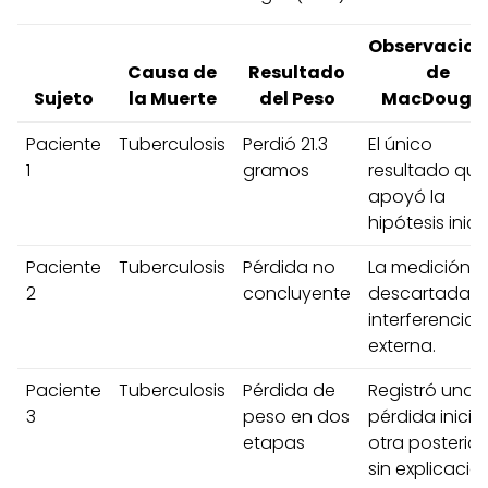
Observacion
Causa de
Resultado
de
Sujeto
la Muerte
del Peso
MacDougal
Paciente
Tuberculosis
Perdió 21.3
El único
1
gramos
resultado que
apoyó la
hipótesis inicia
Paciente
Tuberculosis
Pérdida no
La medición f
2
concluyente
descartada p
interferencia
externa.
Paciente
Tuberculosis
Pérdida de
Registró una
3
peso en dos
pérdida inicial
etapas
otra posterior,
sin explicación