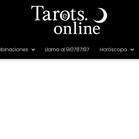
binaciones
Llama al 910787197
Horóscopo