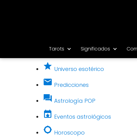
Tarots
Significados
Com
Universo esotérico
Predicciones
Astrología POP
Eventos astrológicos
Horoscopo