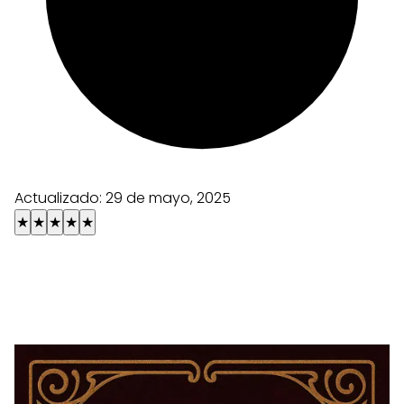
Actualizado:
29 de mayo, 2025
★
★
★
★
★
¡Elige una carta y explora todas sus
combinaciones!