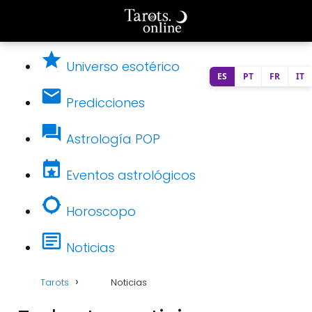
Universo esotérico
ES
PT
FR
IT
Predicciones
Astrología POP
Eventos astrológicos
Horoscopo
Noticias
Tarots
Noticias