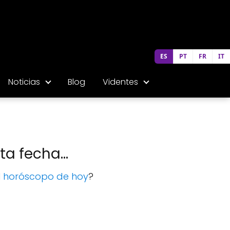
ES
PT
FR
IT
Noticias
Blog
Videntes
a fecha...
l horóscopo de hoy
?