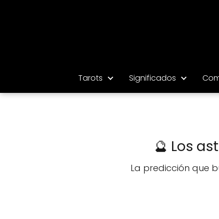
Tarots
Significados
Com
🔮 Los as
La predicción que b