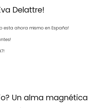
va Delattre!
do esta ahora mismo en España!
ntes!
97!
io? Un alma magnética