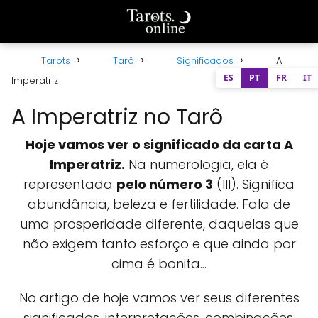
Tarots
Tarô
Significados
A
ES
PT
FR
IT
Imperatriz
A Imperatriz no Tarô
Hoje vamos ver o significado da carta A
Imperatriz.
Na numerologia, ela é
representada
pelo n
úmero 3
(III). Significa
abundância, beleza e fertilidade. Fala de
uma prosperidade diferente, daquelas que
não exigem tanto esforço e que ainda por
cima é bonita...
No artigo de hoje vamos ver seus diferentes
significados, interpretações, combinações,