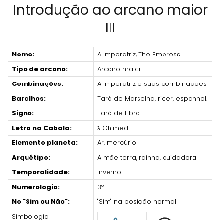
Introdução ao arcano maior
III
Nome:
A Imperatriz, The Empress
Tipo de arcano:
Arcano maior
Combinações:
A Imperatriz e suas combinações
Baralhos:
Tarô de Marselha, rider, espanhol.
Signo:
Tarô de Libra
Letra na Cabala:
ג Ghimed
Elemento planeta:
Ar, mercúrio
Arquétipo:
A mãe terra, rainha, cuidadora
Temporalidade:
Inverno
Numerologia:
3º
No "Sim ou Não":
"Sim" na posição normal
Simbologia