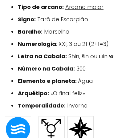
Tipo de arcano:
Arcano maior
Signo:
Tarô de Escorpião
Baralho:
Marselha
Numerologia
: XXI, 3 ou 21 (2+1=3)
Letra na Cabala:
Shin, šin ou шin
ש
Número na Cabala:
300.
Elemento e planeta:
Água
Arquétipo:
«O final feliz»
Temporalidade:
Inverno