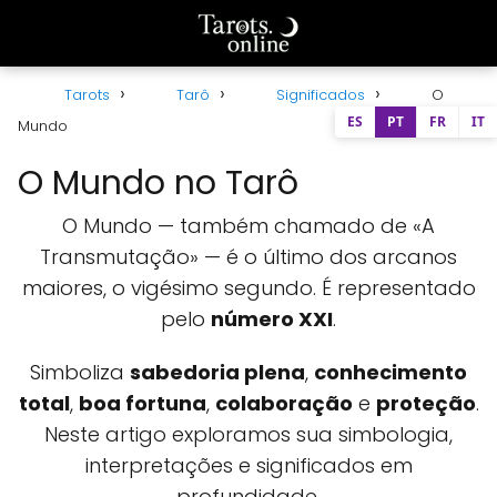
Tarots
Tarô
Significados
O
ES
PT
FR
IT
Mundo
O Mundo no Tarô
O Mundo — também chamado de «A
Transmutação» — é o último dos arcanos
maiores, o vigésimo segundo. É representado
pelo
número XXI
.
Simboliza
sabedoria plena
,
conhecimento
total
,
boa fortuna
,
colaboração
e
proteção
.
Neste artigo exploramos sua simbologia,
interpretações e significados em
profundidade.