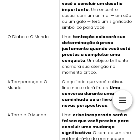
você a concluir um desafio
importante.
Um encontro
casual com um animal — um cão
ou um gato — terá um significado
simbólico para você.
O Diabo e O Mundo
Uma
tentação colocará sua
determinação à prova
justamente quando você está
prestes a completar uma
conquista
. Um objeto brilhante
chamará sua atenção no
momento crítico.
A Temperança e O
O equilíbrio que você cultivou
Mundo
finalmente dará frutos.
Uma
conversa durante uma
caminhada ao ar livre trará
novas perspectivas
.
A Torre e O Mundo
Uma
crise inesperada será a
faísca que você precisa para
concluir uma mudança
significativa
. O som de um sino
vai lembrá-lo de permanecer