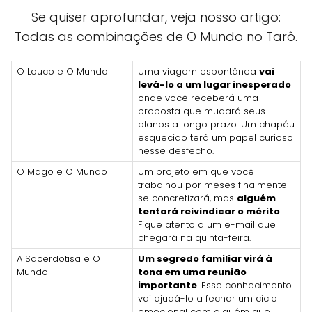
Se quiser aprofundar, veja nosso artigo:
Todas as combinações de O Mundo no Tarô.
O Louco e O Mundo
Uma viagem espontânea
vai
levá-lo a um lugar inesperado
onde você receberá uma
proposta que mudará seus
planos a longo prazo. Um chapéu
esquecido terá um papel curioso
nesse desfecho.
O Mago e O Mundo
Um projeto em que você
trabalhou por meses finalmente
se concretizará, mas
alguém
tentará reivindicar o mérito
.
Fique atento a um e-mail que
chegará na quinta-feira.
A Sacerdotisa e O
Um segredo familiar virá à
Mundo
tona em uma reunião
importante
. Esse conhecimento
vai ajudá-lo a fechar um ciclo
emocional com alguém que