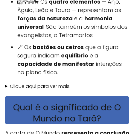
🦁🦅👼🐂 Os
quatro elementos
— Anjo,
Águia, Leão e Touro — representam as
forças da natureza
e a
harmonia
universal
. São também os símbolos dos
evangelistas, o Tetramorfos.
🪄 Os
bastões ou cetros
que a figura
segura indicam
equilíbrio
e a
capacidade de manifestar
intenções
no plano físico.
Clique aqui para ver mais.
Qual é o significado de O
Mundo no Tarô?
A carta de O Mundo
representa a conclusão