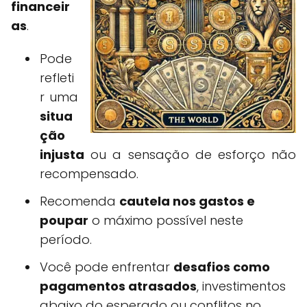
financeir
as
.
Pode
refleti
r uma
situa
ção
injusta
ou a sensação de esforço não
recompensado.
Recomenda
cautela nos gastos e
poupar
o máximo possível neste
período.
Você pode enfrentar
desafios como
pagamentos atrasados
, investimentos
abaixo do esperado ou conflitos no