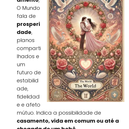
O Mundo
fala de
prosperi
dade
,
planos
comparti
lhados e
um
futuro de
estabilid
ade,
fidelidad
e e afeto
mútuo. Indica a possibilidade de
casamento, vida em comum ou até a
chegada de um bebê.