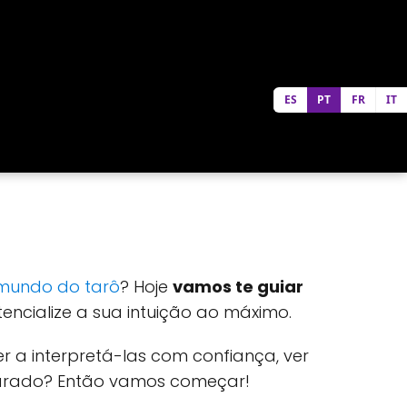
ES
PT
FR
IT
mundo do tarô
? Hoje
vamos te guiar
encialize a sua intuição ao máximo.
er a interpretá-las com confiança, ver
parado? Então vamos começar!