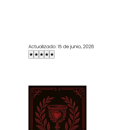
Actualizado:
15 de junio, 2026
★
★
★
★
★
Explore os quatro naipes do baralho 