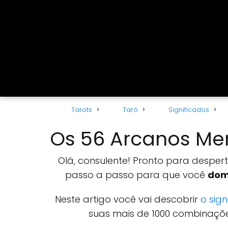
Tarots
Tarô
Significados
Os 56 Arcanos Me
Olá, consulente! Pronto para desper
passo a passo para que você
dom
Neste artigo você vai descobrir
o sig
suas mais de 1000 combinaçõ