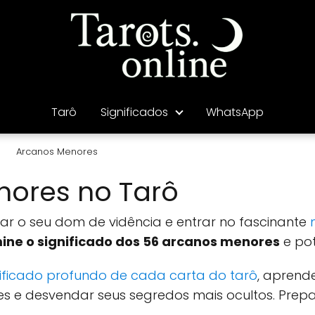
Tarô
Significados
WhatsApp
Arcanos Menores
nores no Tarô
tar o seu dom de vidência e entrar no fascinante
ine o significado dos 56 arcanos menores
e pot
nificado profundo de cada carta do tarô
, aprend
es e desvendar seus segredos mais ocultos. Pre