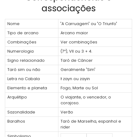
associações
Nome
"A Carruagem" ou "O Triunfo"
Tipo de arcano
Arcano maior
Combinações
Ver combinações
Numerologia
(7º), VII ou 3 + 4.
Signo relacionado
Tarô de Câncer
Tarô sim ou não
Geralmente "Sim"
Letra na Cabala
ז zayn ou zayin
Elemento e planeta
Fogo, Marte ou Sol
Arquétipo
O viajante, o vencedor, o
corajoso.
Sazonalidade
Verão
Baralhos
Tarô de Marselha, espanhol e
rider
Simbolismo