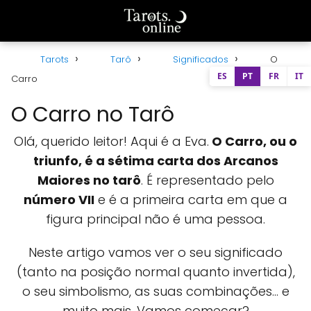
Tarots
Tarô
Significados
O
ES
PT
FR
IT
Carro
O Carro no Tarô
Olá, querido leitor! Aqui é a Eva.
O Carro, ou o
triunfo, é a sétima carta dos Arcanos
Maiores no tarô
. É representado pelo
número VII
e é a primeira carta em que a
figura principal não é uma pessoa.
Neste artigo vamos ver o seu significado
(tanto na posição normal quanto invertida),
o seu simbolismo, as suas combinações... e
muito mais. Vamos começar?