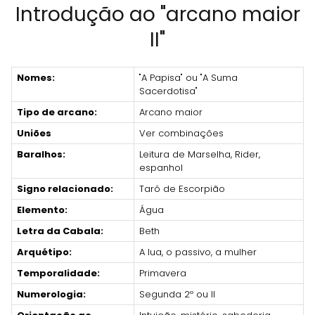
Introdução ao "arcano maior
II"
Nomes:
"A Papisa" ou "A Suma
Sacerdotisa"
Tipo de arcano:
Arcano maior
Uniões
Ver combinações
Baralhos:
Leitura de Marselha, Rider,
espanhol
Signo relacionado:
Tarô de Escorpião
Elemento:
Água
Letra da Cabala:
Beth
Arquétipo:
A lua, o passivo, a mulher
Temporalidade:
Primavera
Numerologia:
Segunda 2º ou II