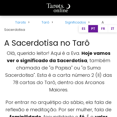
Tarots
Tarô
Significados
A
ES
PT
FR
IT
Sacerdotisa
A Sacerdotisa no Tarô
Olá, querido leitor! Aqui é a Eva.
Hoje vamos
ver o significado da Sacerdotisa
, também
chamada de "a Papisa" ou "a Suma
Sacerdotisa". Esta é a carta número 2 (II) das
78 cartas do Tarô, dentro dos Arcanos
Maiores.
Por entrar no arquétipo do sábio, ela fala de
reflexão e meditação. Por ser mulher, fala de
feminilidade
, fecundidade e
fé
. É o
valor