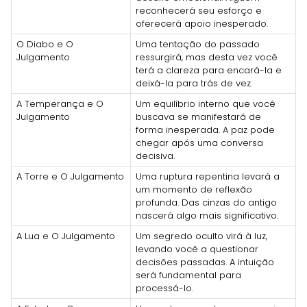
reconhecerá seu esforço e
oferecerá apoio inesperado.
O Diabo e O
Uma tentação do passado
Julgamento
ressurgirá, mas desta vez você
terá a clareza para encará-la e
deixá-la para trás de vez.
A Temperança e O
Um equilíbrio interno que você
Julgamento
buscava se manifestará de
forma inesperada. A paz pode
chegar após uma conversa
decisiva.
A Torre e O Julgamento
Uma ruptura repentina levará a
um momento de reflexão
profunda. Das cinzas do antigo
nascerá algo mais significativo.
A Lua e O Julgamento
Um segredo oculto virá à luz,
levando você a questionar
decisões passadas. A intuição
será fundamental para
processá-lo.