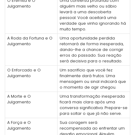
O Eremita e O
Uma conversa profunda com
Julgamento
alguém mais velho ou sábio
levará a uma descoberta
pessoal. Você aceitará uma
verdade que vinha ignorando há
muito tempo.
A Roda da Fortuna e O
Uma oportunidade perdida
Julgamento
retornará de forma inesperada,
dando-lhe a chance de corrigir
erros do passado. Sua reação
será decisiva para o resultado.
O Enforcado e O
Um sacrifício que você fez
Julgamento
finalmente dará frutos. Uma
mensagem ou sinal indicará que
o momento de agir chegou.
A Morte e O
Uma transformação inesperada
Julgamento
ficará mais clara após uma
conversa significativa. Prepare-se
para soltar o que já não serve.
A Força e O
Sua coragem será
Julgamento
recompensada ao enfrentar um
desafio emocional. Alguém