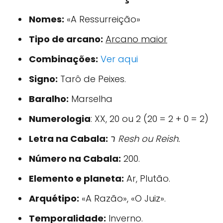
Nomes:
«A Ressurreição»
Tipo de arcano:
Arcano maior
Combinações:
Ver aqui
Signo:
Tarô de Peixes.
Baralho:
Marselha
Numerologia
: XX, 20 ou 2 (20 = 2 + 0 = 2)
Letra na Cabala:
ר Resh ou Reish.
Número na Cabala:
200.
Elemento e planeta:
Ar, Plutão.
Arquétipo:
«A Razão», «O Juiz».
Temporalidade:
Inverno.