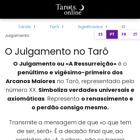
Tarots
Tarô
Significados
O
ES
PT
FR
IT
Julgamento
O Julgamento no Tarô
O Julgamento ou «A Ressurreição»
é o
penúltimo e vigésimo-primeiro dos
Arcanos Maiores
no Tarô, representado pelo
número XX.
Simboliza verdades universais e
axiomáticas
. Representa
o renascimento e
o perdão consigo mesmo.
Transmite a mensagem de que «o que tem
de ser, será». É a decisão final que, ao
contrário de «
A Justiça
», não se baseia