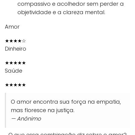
compassivo e acolhedor sem perder a
objetividade e a clareza mental.
Amor
★
★
★
★
☆
Dinheiro
★
★
★
★
★
Saúde
★
★
★
★
★
O amor encontra sua força na empatia,
mas floresce na justiça.
— Anônimo
O que essa combinação diz sobre o amor?