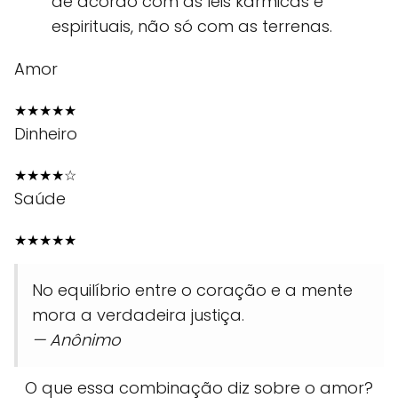
de acordo com as leis kármicas e
espirituais, não só com as terrenas.
Amor
★
★
★
★
★
Dinheiro
★
★
★
★
☆
Saúde
★
★
★
★
★
No equilíbrio entre o coração e a mente
mora a verdadeira justiça.
— Anônimo
O que essa combinação diz sobre o amor?