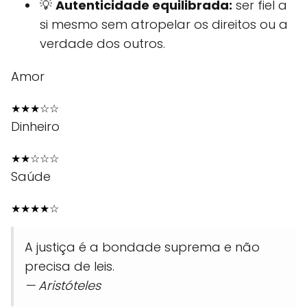
💡
Autenticidade equilibrada:
ser fiel a
si mesmo sem atropelar os direitos ou a
verdade dos outros.
Amor
★
★
★
☆
☆
Dinheiro
★
★
☆
☆
☆
Saúde
★
★
★
★
☆
A justiça é a bondade suprema e não
precisa de leis.
— Aristóteles