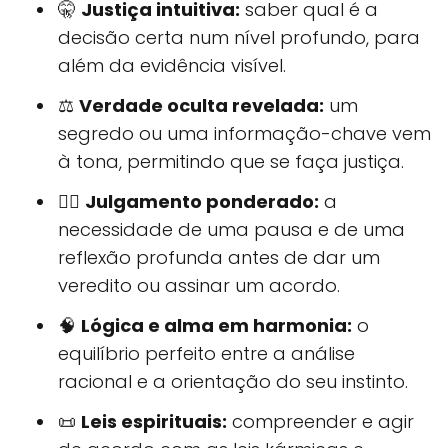
🤫
Justiça intuitiva:
saber qual é a
decisão certa num nível profundo, para
além da evidência visível.
⚖️
Verdade oculta revelada:
um
segredo ou uma informação-chave vem
à tona, permitindo que se faça justiça.
🧘‍♀️
Julgamento ponderado:
a
necessidade de uma pausa e de uma
reflexão profunda antes de dar um
veredito ou assinar um acordo.
🧠
Lógica e alma em harmonia:
o
equilíbrio perfeito entre a análise
racional e a orientação do seu instinto.
📜
Leis espirituais:
compreender e agir