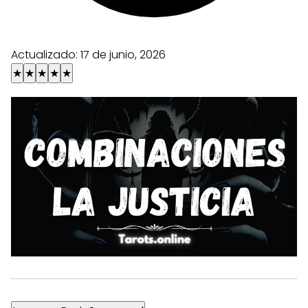
Actualizado:
17 de junio, 2026
★
★
★
★
★