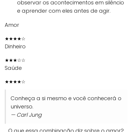
observar os acontecimentos em silêncio
e aprender com eles antes de agir.
Amor
★
★
★
★
☆
Dinheiro
★
★
★
☆
☆
Saúde
★
★
★
★
☆
Conheça a si mesmo e você conhecerá o
universo.
— Carl Jung
O que essa combinação diz sobre o amor?