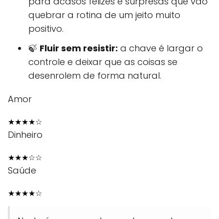
para acasos felizes e surpresas que vão
quebrar a rotina de um jeito muito
positivo.
🍃
Fluir sem resistir:
a chave é largar o
controle e deixar que as coisas se
desenrolem de forma natural.
Amor
★
★
★
★
☆
Dinheiro
★
★
★
☆
☆
Saúde
★
★
★
★
☆