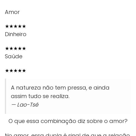
Amor
★
★
★
★
★
Dinheiro
★
★
★
★
★
Saúde
★
★
★
★
★
A natureza não tem pressa, e ainda
assim tudo se realiza.
— Lao-Tsé
O que essa combinação diz sobre o amor?
No amor, essa dupla é sinal de que a relação