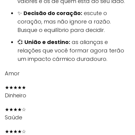
valores e os de quem está ao seu lado.
✨
Decisão do coração:
escute o
coração, mas não ignore a razão.
Busque o equilíbrio para decidir.
💞
União e destino:
as alianças e
relações que você formar agora terão
um impacto cármico duradouro.
Amor
★
★
★
★
★
Dinheiro
★
★
★
★
☆
Saúde
★
★
★
★
☆