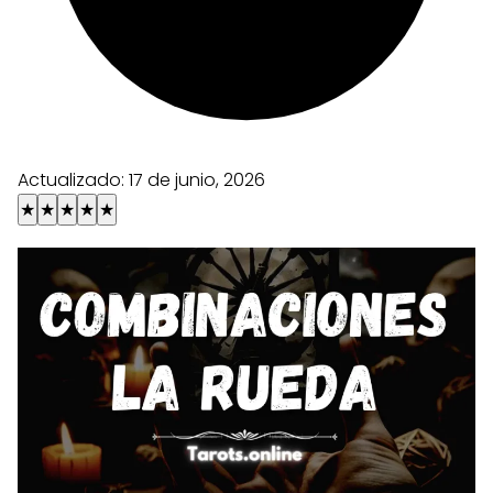
Actualizado:
17 de junio, 2026
★
★
★
★
★