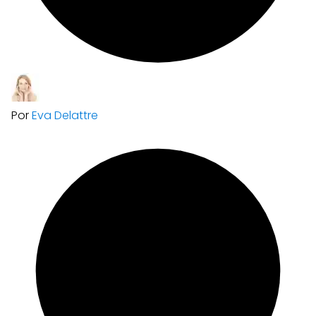
Por
Eva Delattre