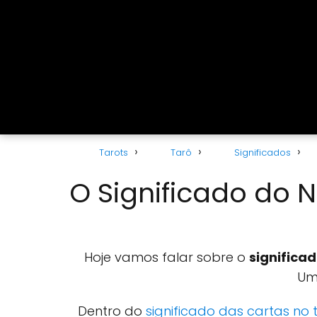
Tarots
Tarô
Significados
O Significado do 
Hoje vamos falar sobre o
significa
Uma
Dentro do
significado das cartas no 