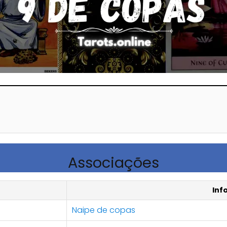
Associações
Inf
Naipe de copas