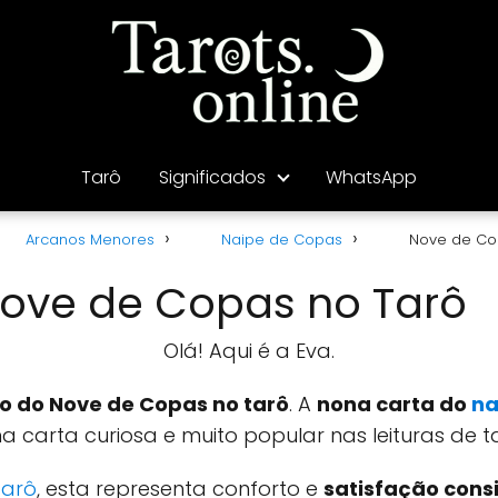
Tarô
Significados
WhatsApp
Arcanos Menores
Naipe de Copas
Nove de Co
Nove de Copas no Tarô
Olá! Aqui é a Eva.
do do Nove de Copas no tarô
. A
nona carta do
na
 carta curiosa e muito popular nas leituras de t
tarô
, esta representa conforto e
satisfação con