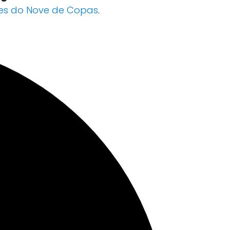
s do Nove de Copas
.