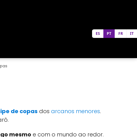
ES
PT
FR
IT
pas
ipe de copas
dos
arcanos menores
.
arô.
sigo mesmo
e com o mundo ao redor.