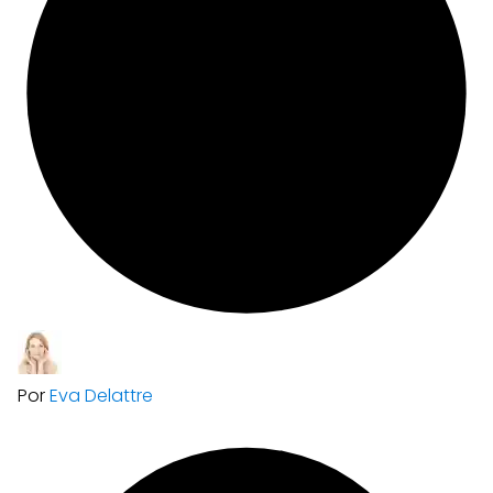
Por
Eva Delattre