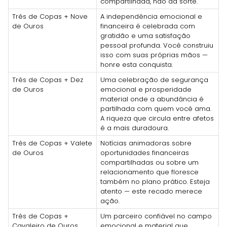
compartilhada, não da sorte.
Três de Copas + Nove
A independência emocional e
de Ouros
financeira é celebrada com
gratidão e uma satisfação
pessoal profunda. Você construiu
isso com suas próprias mãos —
honre esta conquista.
Três de Copas + Dez
Uma celebração de segurança
de Ouros
emocional e prosperidade
material onde a abundância é
partilhada com quem você ama.
A riqueza que circula entre afetos
é a mais duradoura.
Três de Copas + Valete
Notícias animadoras sobre
de Ouros
oportunidades financeiras
compartilhadas ou sobre um
relacionamento que floresce
também no plano prático. Esteja
atento — este recado merece
ação.
Três de Copas +
Um parceiro confiável no campo
Cavaleiro de Ouros
emocional e material que