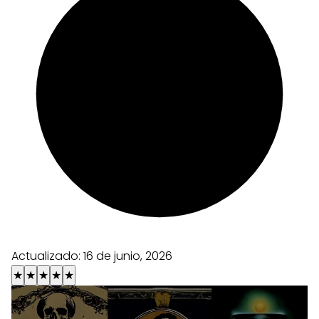
Actualizado:
16 de junio, 2026
★
★
★
★
★