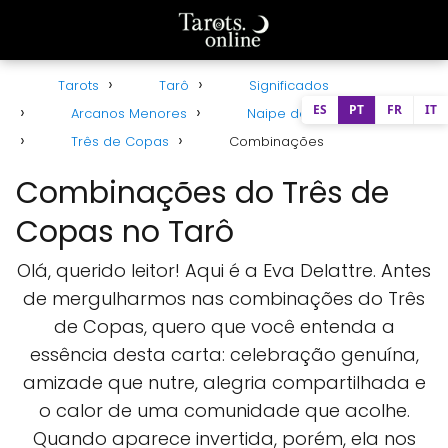
Tarots
Tarô
Significados
ES
PT
FR
IT
Arcanos Menores
Naipe de Copas
Três de Copas
Combinações
Combinações do Três de
Copas no Tarô
Olá, querido leitor! Aqui é a Eva Delattre. Antes
de mergulharmos nas combinações do Três
de Copas, quero que você entenda a
essência desta carta: celebração genuína,
amizade que nutre, alegria compartilhada e
o calor de uma comunidade que acolhe.
Quando aparece invertida, porém, ela nos