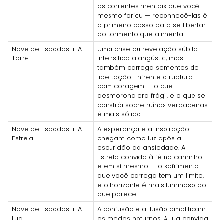
as correntes mentais que você
mesmo forjou — reconhecê-las é
o primeiro passo para se libertar
do tormento que alimenta.
Nove de Espadas + A
Uma crise ou revelação súbita
Torre
intensifica a angústia, mas
também carrega sementes de
libertação. Enfrente a ruptura
com coragem — o que
desmorona era frágil, e o que se
constrói sobre ruínas verdadeiras
é mais sólido.
Nove de Espadas + A
A esperança e a inspiração
Estrela
chegam como luz após a
escuridão da ansiedade. A
Estrela convida à fé no caminho
e em si mesmo — o sofrimento
que você carrega tem um limite,
e o horizonte é mais luminoso do
que parece.
Nove de Espadas + A
A confusão e a ilusão amplificam
Lua
os medos noturnos. A Lua convida