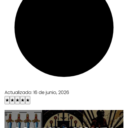
Actualizado:
16 de junio, 2026
★
★
★
★
★