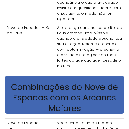
abundância e que a ansiedade
insiste em questionar. Lidere com
entusiasmo; o medo não tem
lugar aqui.
Nove de Espadas + Rei
A liderança carismática do Rei de
de Paus
Paus oferece uma bússola
quando a ansiedade desorientou
sua direção. Retome o controle
com determinação — o carisma
e a visão estratégica são mais
fortes do que qualquer pesadelo
noturno.
Combinações do Nove de
Espadas com os Arcanos
Maiores
Nove de Espadas + O
Você enfrenta uma situação
Louco
caótica que exige adaptação e