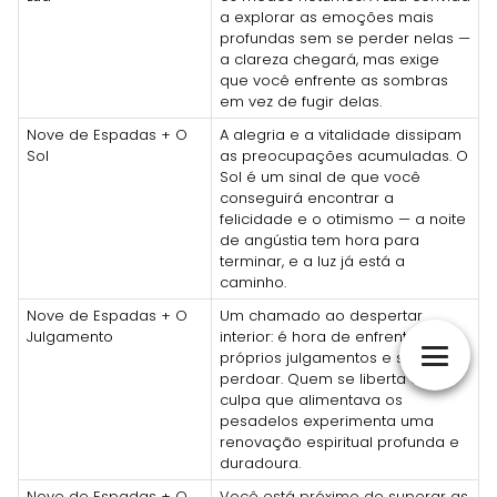
a explorar as emoções mais
profundas sem se perder nelas —
a clareza chegará, mas exige
que você enfrente as sombras
em vez de fugir delas.
Nove de Espadas + O
A alegria e a vitalidade dissipam
Sol
as preocupações acumuladas. O
Sol é um sinal de que você
conseguirá encontrar a
felicidade e o otimismo — a noite
de angústia tem hora para
terminar, e a luz já está a
caminho.
Nove de Espadas + O
Um chamado ao despertar
Julgamento
interior: é hora de enfrentar os
próprios julgamentos e se
perdoar. Quem se liberta da
culpa que alimentava os
pesadelos experimenta uma
renovação espiritual profunda e
duradoura.
Nove de Espadas + O
Você está próximo de superar as