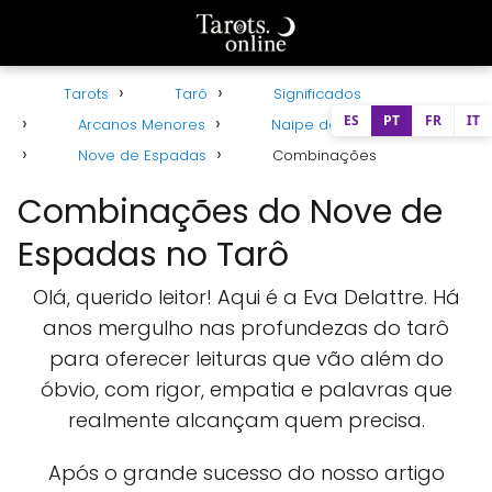
Tarots
Tarô
Significados
ES
PT
FR
IT
Arcanos Menores
Naipe de Espadas
Nove de Espadas
Combinações
Combinações do Nove de
Espadas no Tarô
Olá, querido leitor! Aqui é a Eva Delattre. Há
anos mergulho nas profundezas do tarô
para oferecer leituras que vão além do
óbvio, com rigor, empatia e palavras que
realmente alcançam quem precisa.
Após o grande sucesso do nosso artigo