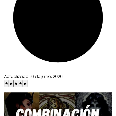
Actualizado:
16 de junio, 2026
★
★
★
★
★