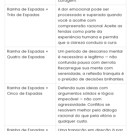
coragem.
Rainha de Espadas +
A dor emocional pode ser
Três de Espadas
processada e superada quando
você a acolhe com
compreensão racional. Aceite as
feridas como parte da
experiência humana e permita
que a clareza conduza a cura.
Rainha de Espadas +
Um período de descanso mental
Quatro de Espadas
é necessário e legítimo — não
confunda pausa com derrota.
Recarregue sua mente com
serenidade; a reflexão tranquila é
o prelúdio de decisões brilhantes.
Rainha de Espadas +
Defenda suas ideias com
Cinco de Espadas
argumentos sólidos e lógica
impecável — não com
agressividade. Conflitos se
resolvem melhor pelo diálogo
racional do que pela vitória a
qualquer custo.
Rainha de Espadas +
Uma transição em direção à paz