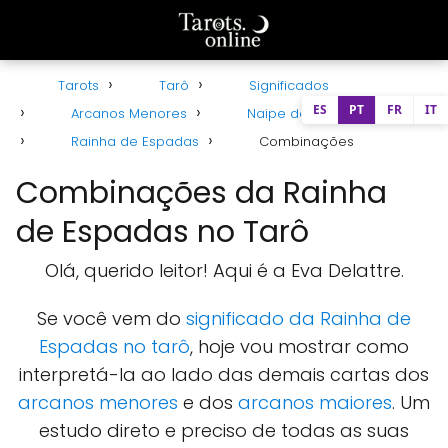
Tarots
Tarô
Significados
ES
PT
FR
IT
Arcanos Menores
Naipe de Espadas
Rainha de Espadas
Combinações
Combinações da Rainha
de Espadas no Tarô
Olá, querido leitor! Aqui é a Eva Delattre.
Se você vem do
significado da Rainha de
Espadas no tarô
, hoje vou mostrar como
interpretá-la ao lado das demais cartas dos
arcanos menores
e dos
arcanos maiores
. Um
estudo direto e preciso de todas as suas