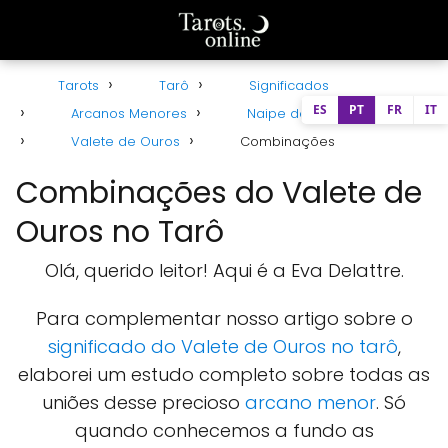
Tarots
Tarô
Significados
ES
PT
FR
IT
Arcanos Menores
Naipe de Ouros
Valete de Ouros
Combinações
Combinações do Valete de
Ouros no Tarô
Olá, querido leitor! Aqui é a Eva Delattre.
Para complementar nosso artigo sobre o
significado do Valete de Ouros no tarô
,
elaborei um estudo completo sobre todas as
uniões desse precioso
arcano menor
. Só
quando conhecemos a fundo as