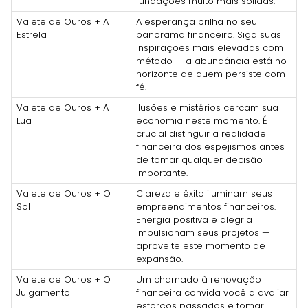
fundações muito mais sólidas.
Valete de Ouros + A
A esperança brilha no seu
Estrela
panorama financeiro. Siga suas
inspirações mais elevadas com
método — a abundância está no
horizonte de quem persiste com
fé.
Valete de Ouros + A
Ilusões e mistérios cercam sua
Lua
economia neste momento. É
crucial distinguir a realidade
financeira dos espejismos antes
de tomar qualquer decisão
importante.
Valete de Ouros + O
Clareza e êxito iluminam seus
Sol
empreendimentos financeiros.
Energia positiva e alegria
impulsionam seus projetos —
aproveite este momento de
expansão.
Valete de Ouros + O
Um chamado à renovação
Julgamento
financeira convida você a avaliar
esforços passados e tomar