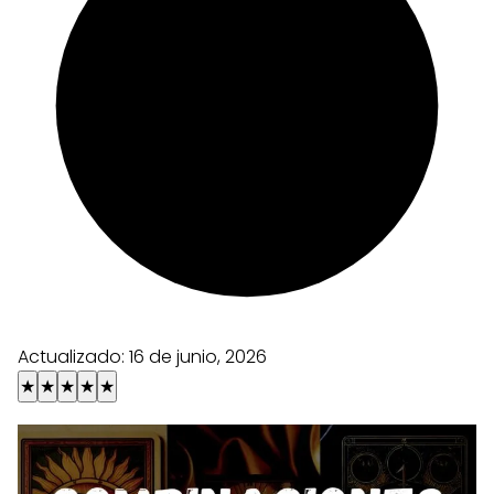
Actualizado:
16 de junio, 2026
★
★
★
★
★