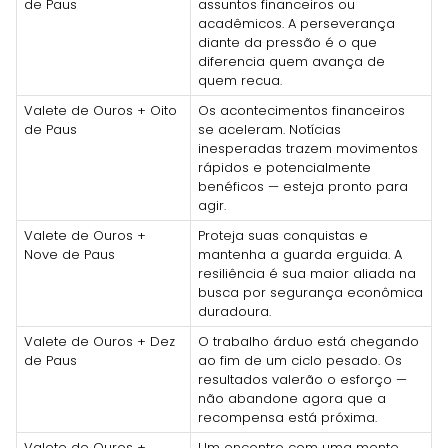
de Paus
assuntos financeiros ou
acadêmicos. A perseverança
diante da pressão é o que
diferencia quem avança de
quem recua.
Valete de Ouros + Oito
Os acontecimentos financeiros
de Paus
se aceleram. Notícias
inesperadas trazem movimentos
rápidos e potencialmente
benéficos — esteja pronto para
agir.
Valete de Ouros +
Proteja suas conquistas e
Nove de Paus
mantenha a guarda erguida. A
resiliência é sua maior aliada na
busca por segurança econômica
duradoura.
Valete de Ouros + Dez
O trabalho árduo está chegando
de Paus
ao fim de um ciclo pesado. Os
resultados valerão o esforço —
não abandone agora que a
recompensa está próxima.
Valete de Ouros +
Um encontro com uma mente