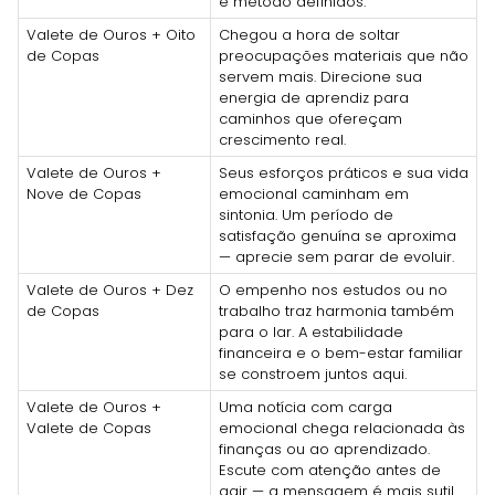
e método definidos.
Valete de Ouros + Oito
Chegou a hora de soltar
de Copas
preocupações materiais que não
servem mais. Direcione sua
energia de aprendiz para
caminhos que ofereçam
crescimento real.
Valete de Ouros +
Seus esforços práticos e sua vida
Nove de Copas
emocional caminham em
sintonia. Um período de
satisfação genuína se aproxima
— aprecie sem parar de evoluir.
Valete de Ouros + Dez
O empenho nos estudos ou no
de Copas
trabalho traz harmonia também
para o lar. A estabilidade
financeira e o bem-estar familiar
se constroem juntos aqui.
Valete de Ouros +
Uma notícia com carga
Valete de Copas
emocional chega relacionada às
finanças ou ao aprendizado.
Escute com atenção antes de
agir — a mensagem é mais sutil