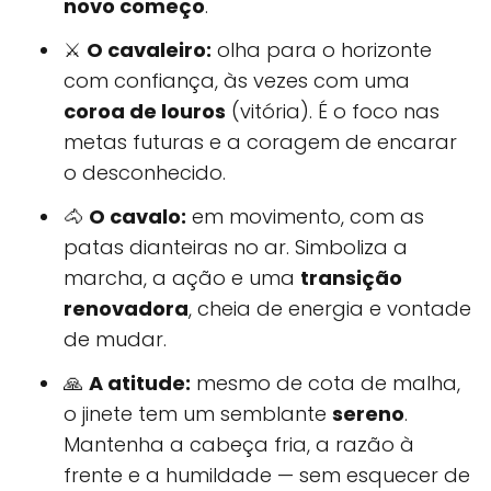
novo começo
.
⚔️
O cavaleiro:
olha para o horizonte
com confiança, às vezes com uma
coroa de louros
(vitória). É o foco nas
metas futuras e a coragem de encarar
o desconhecido.
🐴
O cavalo:
em movimento, com as
patas dianteiras no ar. Simboliza a
marcha, a ação e uma
transição
renovadora
, cheia de energia e vontade
de mudar.
🙏
A atitude:
mesmo de cota de malha,
o jinete tem um semblante
sereno
.
Mantenha a cabeça fria, a razão à
frente e a humildade — sem esquecer de