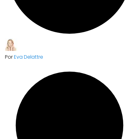
Por
Eva Delattre