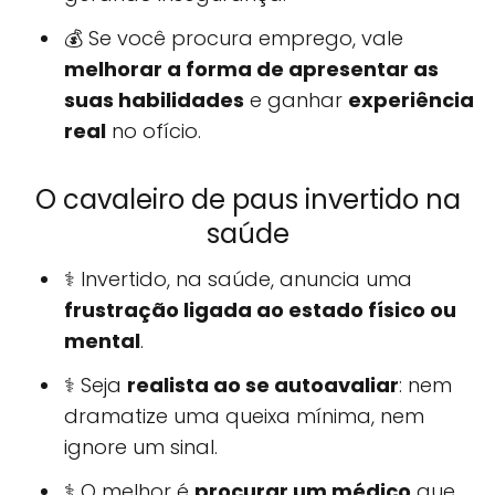
💰 Se você procura emprego, vale
melhorar a forma de apresentar as
suas habilidades
e ganhar
experiência
real
no ofício.
O cavaleiro de paus invertido na
saúde
⚕️ Invertido, na saúde, anuncia uma
frustração ligada ao estado físico ou
mental
.
⚕️ Seja
realista ao se autoavaliar
: nem
dramatize uma queixa mínima, nem
ignore um sinal.
⚕️ O melhor é
procurar um médico
que