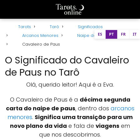
Tarots
Tarô
Significados
ES
PT
FR
IT
Arcanos Menores
Naipe de Paus
Cavaleiro de Paus
O Significado do Cavaleiro
de Paus no Tarô
Olá, querido leitor! Aqui é a Eva.
O Cavaleiro de Paus é a
décima segunda
carta do naipe de paus
, dentro dos
arcanos
menores
.
Significa uma transição para um
novo plano da vida
e fala de
viagens
em
que nos descobrimos.