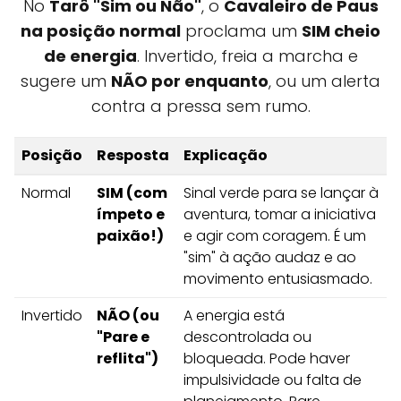
No
Tarô "Sim ou Não"
, o
Cavaleiro de Paus
na posição normal
proclama um
SIM cheio
de energia
. Invertido, freia a marcha e
sugere um
NÃO por enquanto
, ou um alerta
contra a pressa sem rumo.
Posição
Resposta
Explicação
Normal
SIM (com
Sinal verde para se lançar à
ímpeto e
aventura, tomar a iniciativa
paixão!)
e agir com coragem. É um
"sim" à ação audaz e ao
movimento entusiasmado.
Invertido
NÃO (ou
A energia está
"Pare e
descontrolada ou
reflita")
bloqueada. Pode haver
impulsividade ou falta de