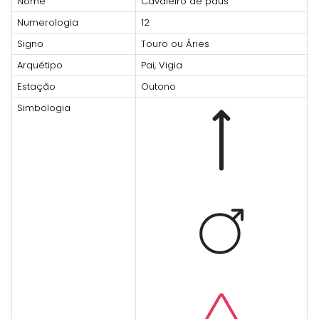
Nome
Cavaleiro de paus
Numerologia
12
Signo
Touro ou Áries
Arquétipo
Pai, Vigia
Estação
Outono
Simbologia