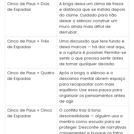
Cinco de Paus + Dois
A briga deixa um clima de frieza
de Espadas
e distância que se instala depois
do ciúme. Cuidado para não
deixar o silêncio construir um
muro ainda mais difícil de
derrubar.
Cinco de Paus + Três
Uma discussão que fere fundo e
de Espadas
deixa marcas — há dor real aqui,
e a ruptura é possível. Permita-se
sentir o que precisa sentir antes
de tomar qualquer decisão.
Cinco de Paus + Quatro
Após a briga, o silêncio e o
de Espadas
descanso mental abrem espaço
para recapacitar com mais
equilíbrio. Use essa pausa para
organizar os pensamentos antes
de agir.
Cinco de Paus + Cinco
O conflito traz à tona
de Espadas
desonestidade — alguém usa a
mentira como escudo para se
proteger. Desconfie de narrativas
convenientes e busque os fatos