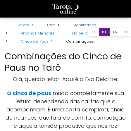
Tarots
Tarô
Significados
ES
PT
FR
IT
Arcanos Menores
Naipe de Paus
Cinco de Paus
Combinações
Combinações do Cinco de
Paus no Tarô
Olá, querido leitor! Aqui é a Eva Delattre.
O cinco de paus
muda completamente sua
leitura dependendo das cartas que o
acompanham. É uma carta complexa, cheia
de nuances, que fala de conflito, competição
e aquela tensão produtiva que nos faz