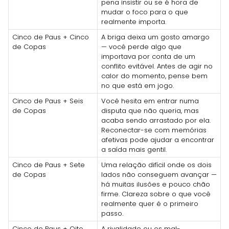
pena insistir ou se é hora de
mudar o foco para o que
realmente importa.
Cinco de Paus + Cinco
A briga deixa um gosto amargo
de Copas
— você perde algo que
importava por conta de um
conflito evitável. Antes de agir no
calor do momento, pense bem
no que está em jogo.
Cinco de Paus + Seis
Você hesita em entrar numa
de Copas
disputa que não queria, mas
acaba sendo arrastado por ela.
Reconectar-se com memórias
afetivas pode ajudar a encontrar
a saída mais gentil.
Cinco de Paus + Sete
Uma relação difícil onde os dois
de Copas
lados não conseguem avançar —
há muitas ilusões e pouco chão
firme. Clareza sobre o que você
realmente quer é o primeiro
passo.
Cinco de Paus + Oito
A rivalidade ou os mal-