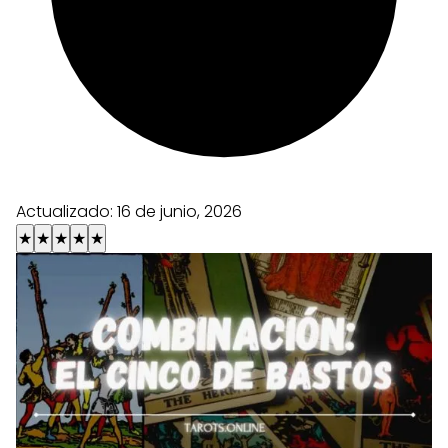
Actualizado:
16 de junio, 2026
★
★
★
★
★