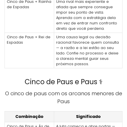
Cinco de Paus + Rainha
Uma rival mais experiente e
de Espadas
afiada que sempre consegue
impor seu ponto de vista.
Aprenda com a estratégia dela
em vez de entrar num confronto
direto que você perderia.
Cinco de Paus + Rei de
Uma causa legal ou decisão
Espadas
racional favorece quem consulta
— a razão e a lei estão ao seu
lado. Confie no processo e deixe
a clareza mental guiar seus
próximos passos.
Cinco de Paus e Paus ⚕️
O cinco de paus com os arcanos menores de
Paus
Combinação
Significado
Cinco de Paus + Ás de
A luta começa e abre portas —