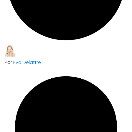
Por
Eva Delattre