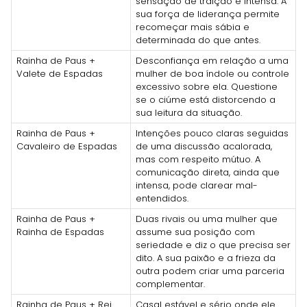
sensação de traição é intensa. A
sua força de liderança permite
recomeçar mais sábia e
determinada do que antes.
Rainha de Paus +
Desconfiança em relação a uma
Valete de Espadas
mulher de boa índole ou controle
excessivo sobre ela. Questione
se o ciúme está distorcendo a
sua leitura da situação.
Rainha de Paus +
Intenções pouco claras seguidas
Cavaleiro de Espadas
de uma discussão acalorada,
mas com respeito mútuo. A
comunicação direta, ainda que
intensa, pode clarear mal-
entendidos.
Rainha de Paus +
Duas rivais ou uma mulher que
Rainha de Espadas
assume sua posição com
seriedade e diz o que precisa ser
dito. A sua paixão e a frieza da
outra podem criar uma parceria
complementar.
Rainha de Paus + Rei
Casal estável e sério onde ele