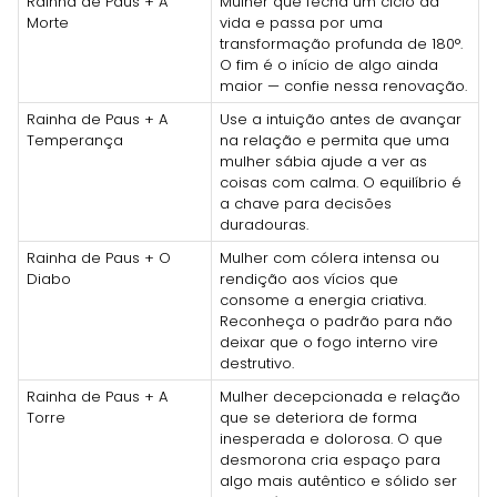
Rainha de Paus + A
Mulher que fecha um ciclo da
Morte
vida e passa por uma
transformação profunda de 180°.
O fim é o início de algo ainda
maior — confie nessa renovação.
Rainha de Paus + A
Use a intuição antes de avançar
Temperança
na relação e permita que uma
mulher sábia ajude a ver as
coisas com calma. O equilíbrio é
a chave para decisões
duradouras.
Rainha de Paus + O
Mulher com cólera intensa ou
Diabo
rendição aos vícios que
consome a energia criativa.
Reconheça o padrão para não
deixar que o fogo interno vire
destrutivo.
Rainha de Paus + A
Mulher decepcionada e relação
Torre
que se deteriora de forma
inesperada e dolorosa. O que
desmorona cria espaço para
algo mais autêntico e sólido ser