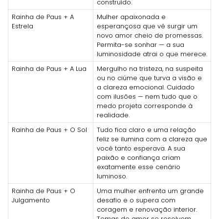
construído.
Rainha de Paus + A
Mulher apaixonada e
Estrela
esperançosa que vê surgir um
novo amor cheio de promessas.
Permita-se sonhar — a sua
luminosidade atrai o que merece.
Rainha de Paus + A Lua
Mergulho na tristeza, na suspeita
ou no ciúme que turva a visão e
a clareza emocional. Cuidado
com ilusões — nem tudo que o
medo projeta corresponde à
realidade.
Rainha de Paus + O Sol
Tudo fica claro e uma relação
feliz se ilumina com a clareza que
você tanto esperava. A sua
paixão e confiança criam
exatamente esse cenário
luminoso.
Rainha de Paus + O
Uma mulher enfrenta um grande
Julgamento
desafio e o supera com
coragem e renovação interior.
Temas de amor se resolvem