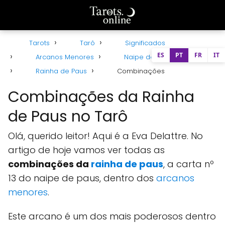
Tarots
Tarô
Significados
ES
PT
FR
IT
Arcanos Menores
Naipe de Paus
Rainha de Paus
Combinações
Combinações da Rainha
de Paus no Tarô
Olá, querido leitor! Aqui é a Eva Delattre. No
artigo de hoje vamos ver todas as
combinações da
rainha de paus
, a carta nº
13 do naipe de paus, dentro dos
arcanos
menores
.
Este arcano é um dos mais poderosos dentro