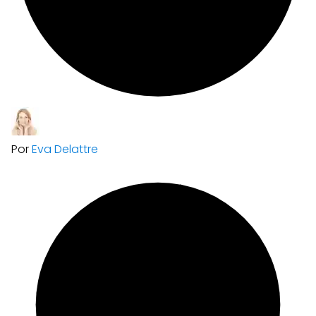
Por
Eva Delattre