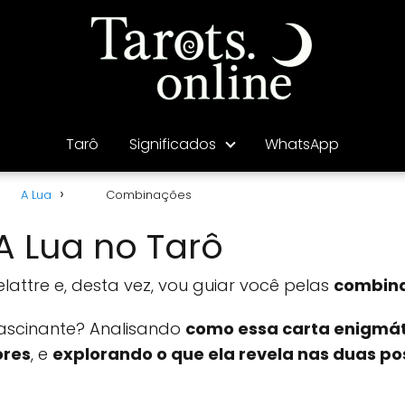
Tarô
Significados
WhatsApp
A Lua
Combinações
 Lua no Tarô
lattre e, desta vez, vou guiar você pelas
combina
scinante? Analisando
como essa carta enigmát
ores
, e
explorando o que ela revela nas duas po