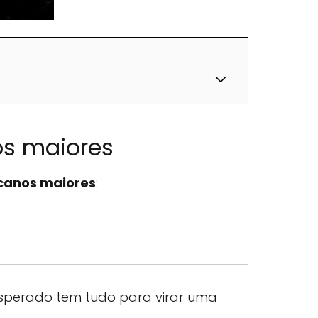
s maiores
rcanos maiores
:
inesperado tem tudo para virar uma