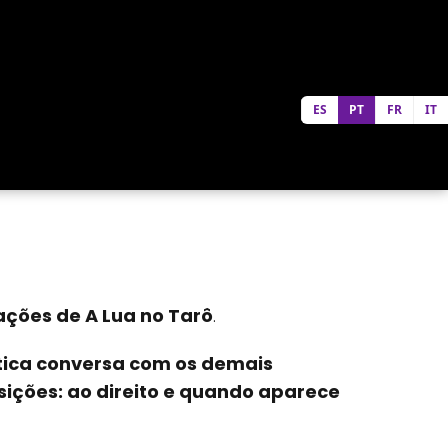
ES
PT
FR
IT
ções de A Lua no Tarô
.
ica conversa com os demais
sições: ao direito e quando aparece