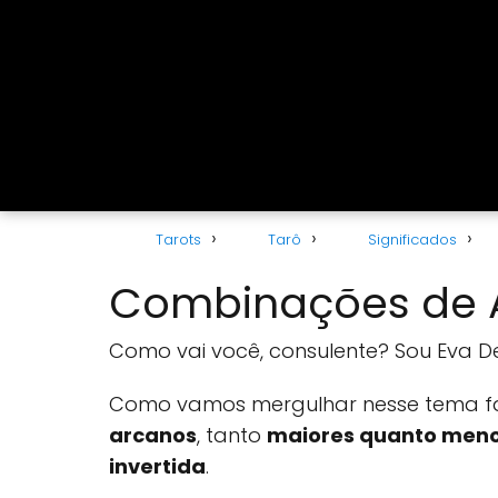
Tarots
Tarô
Significados
Combinações de A
Como vai você, consulente? Sou Eva De
Como vamos mergulhar nesse tema fa
arcanos
, tanto
maiores quanto men
invertida
.