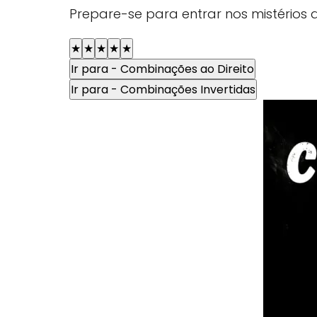
Prepare-se para entrar nos mistérios
★
★
★
★
★
Ir para - Combinações ao Direito
Ir para - Combinações Invertidas