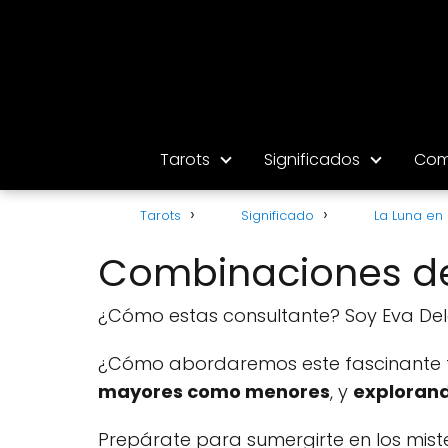
Tarots
Significados
Com
Tarots
Significado
La Luna en 
Combinaciones de 
¿Cómo estas consultante? Soy Eva Delat
¿Cómo abordaremos este fascinante 
mayores como menores
, y
explorand
Prepárate para sumergirte en los mist