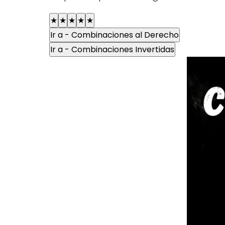
★
★
★
★
★
Ir a - Combinaciones al Derecho
Ir a - Combinaciones Invertidas