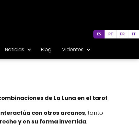
ES
PT
FR
IT
Noticias
Blog
Videntes
combinaciones de La Luna en el tarot
.
nteractúa con otros arcanos
, tanto
recho y en su forma invertida
.