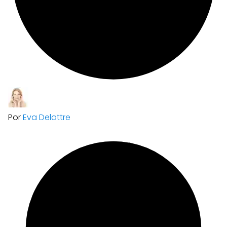
Por
Eva Delattre