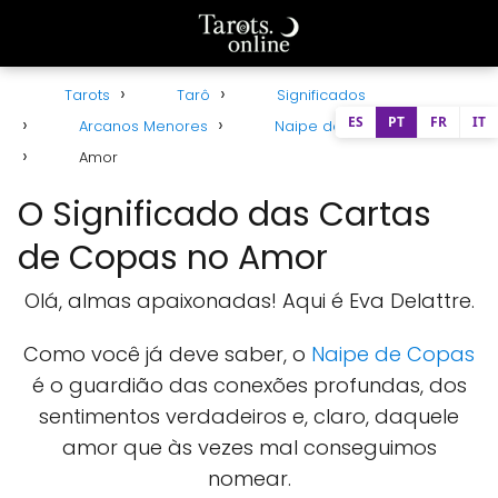
Tarots
Tarô
Significados
ES
PT
FR
IT
Arcanos Menores
Naipe de Copas
Amor
O Significado das Cartas
de Copas no Amor
Olá, almas apaixonadas! Aqui é Eva Delattre.
Como você já deve saber, o
Naipe de Copas
é o guardião das conexões profundas, dos
sentimentos verdadeiros e, claro, daquele
amor que às vezes mal conseguimos
nomear.