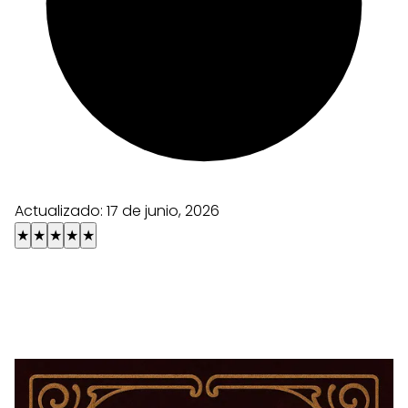
Actualizado:
17 de junio, 2026
★
★
★
★
★
Escolha uma carta e descubra o que ela diz
sobre o seu amor!