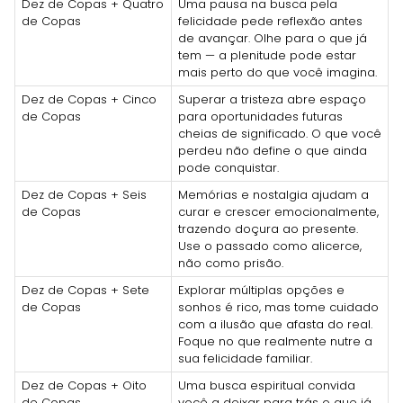
Dez de Copas + Quatro
Uma pausa na busca pela
de Copas
felicidade pede reflexão antes
de avançar. Olhe para o que já
tem — a plenitude pode estar
mais perto do que você imagina.
Dez de Copas + Cinco
Superar a tristeza abre espaço
de Copas
para oportunidades futuras
cheias de significado. O que você
perdeu não define o que ainda
pode conquistar.
Dez de Copas + Seis
Memórias e nostalgia ajudam a
de Copas
curar e crescer emocionalmente,
trazendo doçura ao presente.
Use o passado como alicerce,
não como prisão.
Dez de Copas + Sete
Explorar múltiplas opções e
de Copas
sonhos é rico, mas tome cuidado
com a ilusão que afasta do real.
Foque no que realmente nutre a
sua felicidade familiar.
Dez de Copas + Oito
Uma busca espiritual convida
de Copas
você a deixar para trás o que já