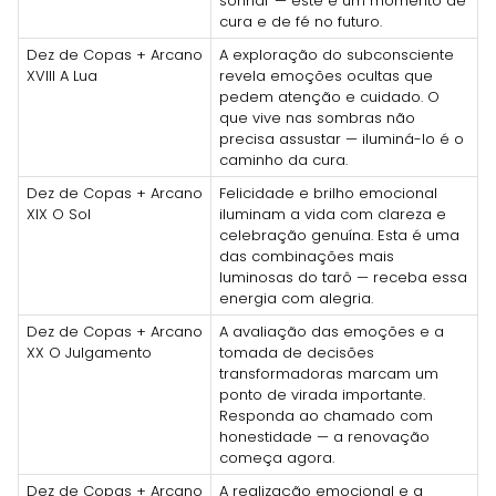
sonhar — este é um momento de
cura e de fé no futuro.
Dez de Copas + Arcano
A exploração do subconsciente
XVIII A Lua
revela emoções ocultas que
pedem atenção e cuidado. O
que vive nas sombras não
precisa assustar — iluminá-lo é o
caminho da cura.
Dez de Copas + Arcano
Felicidade e brilho emocional
XIX O Sol
iluminam a vida com clareza e
celebração genuína. Esta é uma
das combinações mais
luminosas do tarô — receba essa
energia com alegria.
Dez de Copas + Arcano
A avaliação das emoções e a
XX O Julgamento
tomada de decisões
transformadoras marcam um
ponto de virada importante.
Responda ao chamado com
honestidade — a renovação
começa agora.
Dez de Copas + Arcano
A realização emocional e a