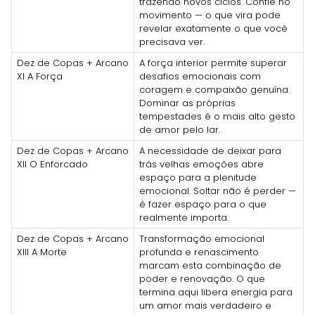
trazendo novos ciclos. Confie no
movimento — o que vira pode
revelar exatamente o que você
precisava ver.
Dez de Copas + Arcano
A força interior permite superar
XI A Força
desafios emocionais com
coragem e compaixão genuína.
Dominar as próprias
tempestades é o mais alto gesto
de amor pelo lar.
Dez de Copas + Arcano
A necessidade de deixar para
XII O Enforcado
trás velhas emoções abre
espaço para a plenitude
emocional. Soltar não é perder —
é fazer espaço para o que
realmente importa.
Dez de Copas + Arcano
Transformação emocional
XIII A Morte
profunda e renascimento
marcam esta combinação de
poder e renovação. O que
termina aqui libera energia para
um amor mais verdadeiro e