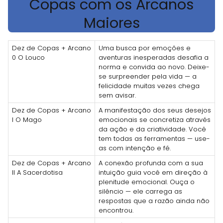
Copas com os Arcanos
Maiores
Dez de Copas + Arcano
Uma busca por emoções e
0 O Louco
aventuras inesperadas desafia a
norma e convida ao novo. Deixe-
se surpreender pela vida — a
felicidade muitas vezes chega
sem avisar.
Dez de Copas + Arcano
A manifestação dos seus desejos
I O Mago
emocionais se concretiza através
da ação e da criatividade. Você
tem todas as ferramentas — use-
as com intenção e fé.
Dez de Copas + Arcano
A conexão profunda com a sua
II A Sacerdotisa
intuição guia você em direção à
plenitude emocional. Ouça o
silêncio — ele carrega as
respostas que a razão ainda não
encontrou.