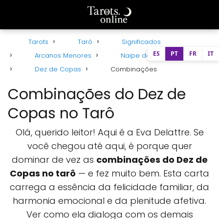
Tarots
Tarô
Significados
ES
PT
FR
IT
Arcanos Menores
Naipe de Copas
Dez de Copas
Combinações
Combinações do Dez de
Copas no Tarô
Olá, querido leitor! Aqui é a Eva Delattre. Se
você chegou até aqui, é porque quer
dominar de vez as
combinações do Dez de
Copas no tarô
— e fez muito bem. Esta carta
carrega a essência da felicidade familiar, da
harmonia emocional e da plenitude afetiva.
Ver como ela dialoga com os demais