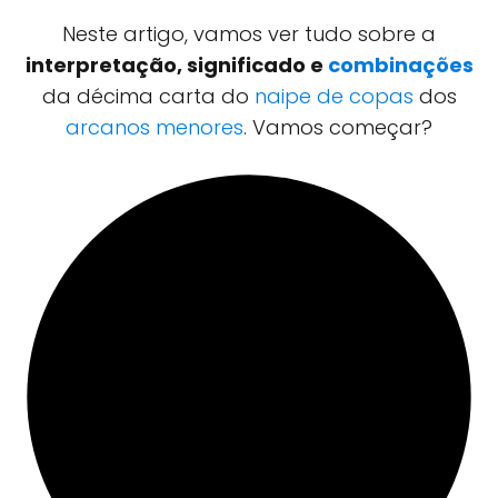
Neste artigo, vamos ver tudo sobre a
interpretação, significado e
combinações
da décima carta do
naipe de copas
dos
arcanos menores
. Vamos começar?