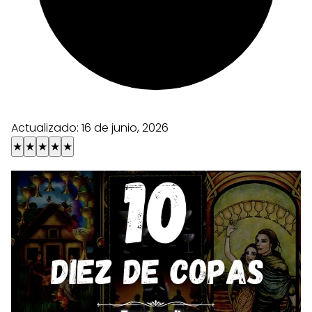
Actualizado:
16 de junio, 2026
★
★
★
★
★