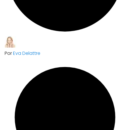
Por
Eva Delattre