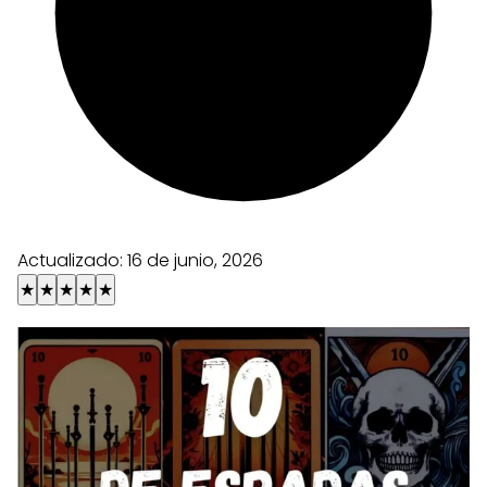
Actualizado:
16 de junio, 2026
★
★
★
★
★