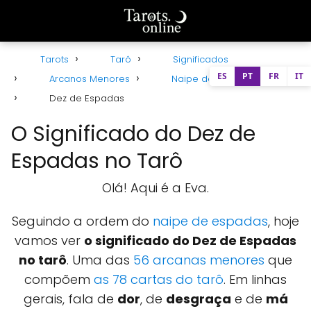
Tarots
Tarô
Significados
ES
PT
FR
IT
Arcanos Menores
Naipe de Espadas
Dez de Espadas
O Significado do Dez de
Espadas no Tarô
Olá! Aqui é a Eva.
Seguindo a ordem do
naipe de espadas
, hoje
vamos ver
o significado do Dez de Espadas
no tarô
. Uma das
56 arcanas menores
que
compõem
as 78 cartas do tarô
. Em linhas
gerais, fala de
dor
, de
desgraça
e de
má