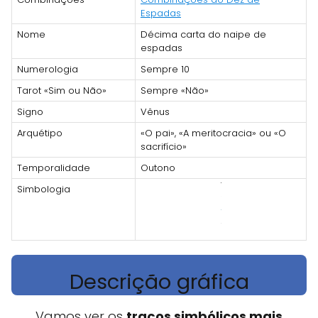
Espadas
Nome
Décima carta do naipe de
espadas
Numerologia
Sempre 10
Tarot «Sim ou Não»
Sempre «Não»
Signo
Vênus
Arquétipo
«O pai», «A meritocracia» ou «O
sacrifício»
Temporalidade
Outono
Simbologia
Descrição gráfica
Vamos ver os
traços simbólicos mais