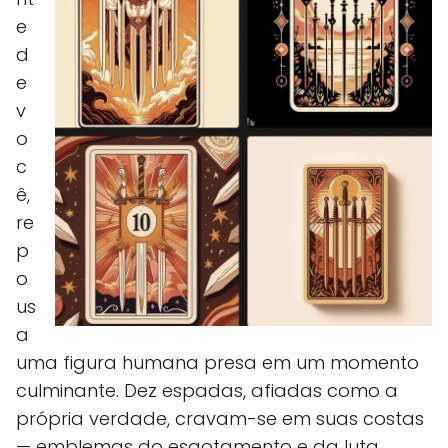
e
d
e
v
o
c
ê,
re
p
o
us
a
uma figura humana presa em um momento
culminante. Dez espadas, afiadas como a
própria verdade, cravam-se em suas costas
— emblemas do esgotamento e da luta