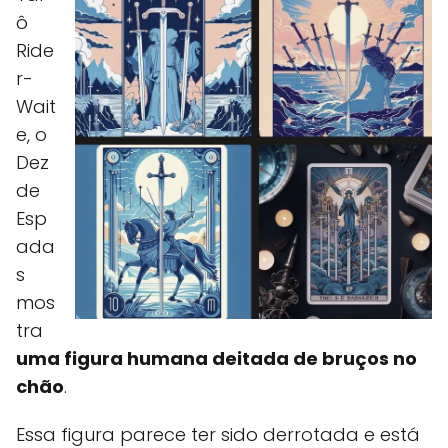
ô
Ride
r-
Wait
e, o
Dez
de
Esp
ada
s
mos
tra
uma figura humana deitada de bruços no
chão
.
Essa figura parece ter sido derrotada e está