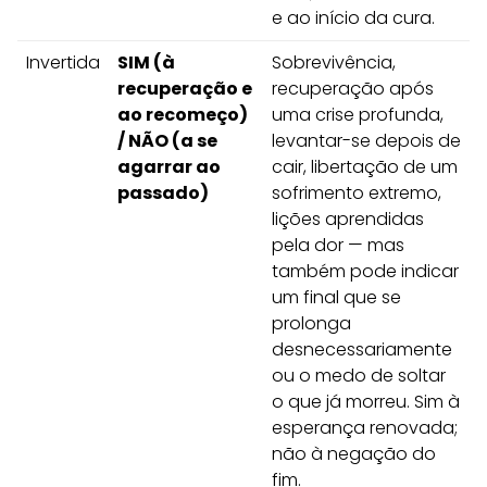
e ao início da cura.
Invertida
SIM (à
Sobrevivência,
recuperação e
recuperação após
ao recomeço)
uma crise profunda,
/ NÃO (a se
levantar-se depois de
agarrar ao
cair, libertação de um
passado)
sofrimento extremo,
lições aprendidas
pela dor — mas
também pode indicar
um final que se
prolonga
desnecessariamente
ou o medo de soltar
o que já morreu. Sim à
esperança renovada;
não à negação do
fim.