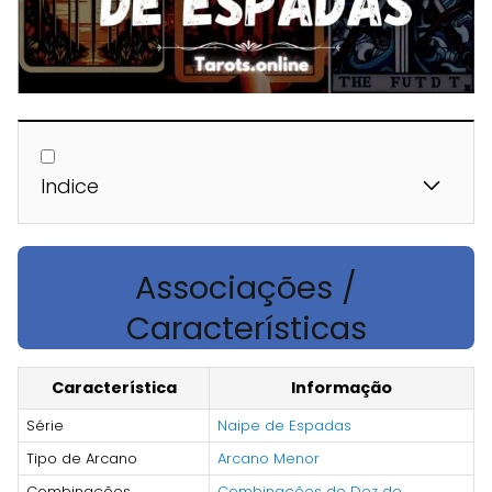
Indice
Associações /
Características
Característica
Informação
Série
Naipe de Espadas
Tipo de Arcano
Arcano Menor
Combinações
Combinações do Dez de