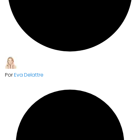
Por
Eva Delattre