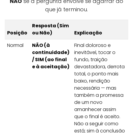
NÃO
se a pergunta envolve se agarrar ao
que já terminou.
Resposta (Sim
Posição
ou Não)
Explicação
Normal
NÃO (à
Final doloroso e
continuidade)
inevitável, tocar o
/ SIM (ao final
fundo, traição
e à aceitação)
devastadora, derrota
total, o ponto mais
baixo, rendição
necessária — mas
também a promessa
de um novo
amanhecer assim
que o final é aceito.
Não a seguir como
está; sim à conclusão