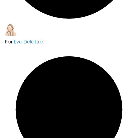
Por
Eva Delattre