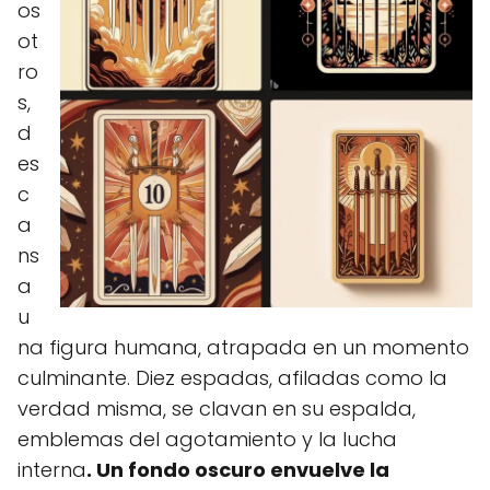
os
ot
ro
s,
d
es
c
a
ns
a
u
na figura humana, atrapada en un momento
culminante. Diez espadas, afiladas como la
verdad misma, se clavan en su espalda,
emblemas del agotamiento y la lucha
interna
. Un fondo oscuro envuelve la