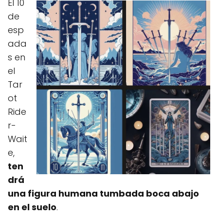
El 10
de
esp
ada
s en
el
Tar
ot
Ride
r-
Wait
e,
ten
drá
una figura humana tumbada boca abajo
en el suelo
.