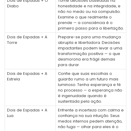
Dois de Espadas + O
Tome decisões baseadas na
Diabo
honestidade e na integridade, e
não no medo ou na compulsão.
Examine o que realmente o
prende — a consciência é o
primeiro passo para a libertação.
Dois de Espadas + A
Prepare-se para uma mudança
Torre
abrupta e libertadora. Decisões
impactantes podem levar a uma
transformação positiva — o que
desmorona era frágil demais
para durar.
Dois de Espadas + A
Confie que suas escolhas o
Estrela
guiarão rumo a um futuro mais
luminoso. Tenha esperança e fé
no processo — a esperança não
é ingenuidade quando é
sustentada pela ação.
Dois de Espadas + A
Enfrente a incerteza com calma e
Lua
confiança na sua intuição. Seus
medos internos pedem atenção,
não fuga — olhar para eles é o