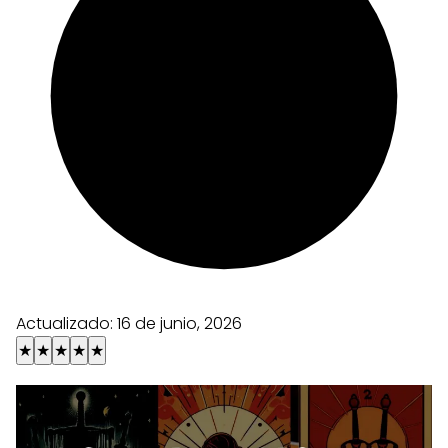
Actualizado:
16 de junio, 2026
★
★
★
★
★