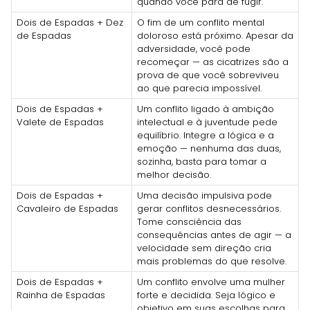
quando você para de fugir.
Dois de Espadas + Dez
O fim de um conflito mental
de Espadas
doloroso está próximo. Apesar da
adversidade, você pode
recomeçar — as cicatrizes são a
prova de que você sobreviveu
ao que parecia impossível.
Dois de Espadas +
Um conflito ligado à ambição
Valete de Espadas
intelectual e à juventude pede
equilíbrio. Integre a lógica e a
emoção — nenhuma das duas,
sozinha, basta para tomar a
melhor decisão.
Dois de Espadas +
Uma decisão impulsiva pode
Cavaleiro de Espadas
gerar conflitos desnecessários.
Tome consciência das
consequências antes de agir — a
velocidade sem direção cria
mais problemas do que resolve.
Dois de Espadas +
Um conflito envolve uma mulher
Rainha de Espadas
forte e decidida. Seja lógico e
objetivo em suas escolhas para