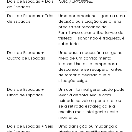
Dois de Espadas + Dois
NULO / IMPOSSÍVEL
de Espadas
Dois de Espadas + Três
Uma dor emocional ligada a uma
de Espadas
decisão ou situação que o feriu
precisa ser reconhecida.
Permita-se curar e libertar-se da
tristeza — sanar não é fraqueza, é
sabedoria.
Dois de Espadas +
Uma pausa necessária surge no
Quatro de Espadas
meio de um conflito mental
intenso. Use esse tempo para
descansar e se recuperar antes
de tomar a decisão que a
situação exige.
Dois de Espadas +
Um conflito mal gerenciado pode
Cinco de Espadas
levar à derrota. Avalie com
cuidado se vale a pena lutar ou
se a retirada estratégica é a
escolha mais inteligente neste
momento.
Dois de Espadas + Seis
Uma transição ou mudança o
de Espadas
afasta de um conflito mental que