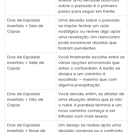
Aceitar uma verdade dolorosa
sobre o passado é o primeiro
passo para seguir em frente.
Dois de Espadas
Uma decisão sobre o passado
invertido + Seis de
se impõe: fechar um ciclo
Copas
nostálgico ou reviver algo após
uma revelação. Um reencontro
pode esclarecer dúvidas que
ficaram pendentes.
Dois de Espadas
Você finalmente escolhe entre as
invertido + Sete de
várias opções emocionais que
Copas
antes o confundiam. A ilusão se
dissipa e um caminho é
escolhido — mesmo que com
alguma precipitação.
Dois de Espadas
Você decide, enfim, se afastar de
invertido + Oito de
uma situação afetiva que já não
Copas
o nutre. A paralisia termina e um
novo caminho começa a ser
trilhado com mais leveza.
Dois de Espadas
Um desejo se realiza após uma
invertido + Nove de
decisão corajosa ou o confronto