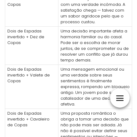
Copas
com uma verdade incômoda. A
satisfação chega — talvez com
um sabor agridoce pelo que o
processo custou.
Dois de Espadas
Uma decisão importante afeta a
invertido + Dez de
harmonia familiar ou do casal.
Copas
Pode ser a escolha de morar
juntos, de se comprometer ou de
resolver um conflito que já durou
tempo demais.
Dois de Espadas
Uma mensagem emocional ou
invertido + Valete de
uma verdade sobre seus
Copas
sentimentos é finalmente
expressa, rompendo um bloqueio
antigo. Um jovem pode ser o
catalisador de uma decisão
afetiva.
Dois de Espadas
Uma proposta romântica o
invertido + Cavaleiro
obriga a tomar uma decisão que
de Copas
não pode mais ser adiada. Já
não é possível evitar definir seus
sentimentos ou intenções —