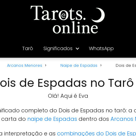
Tarô
Significados
WhatsApp
Arcanos Menores
Naipe de Espadas
Dois de 
Dois de Espadas no Tarô
Olá! Aqui é Eva
gnificado completo do Dois de Espadas no tarô: a
a carta do
naipe de Espadas
dentro dos
Arcanos 
 a interpretação e as
combinações do Dois de Es