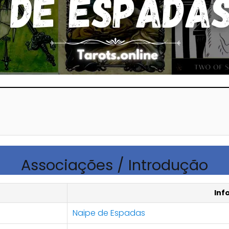
Associações / Introdução
Inf
Naipe de Espadas