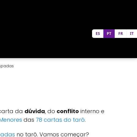
ES
PT
FR
IT
Espadas
 carta da
dúvida
, do
conflito
interno e
Menores
das
78 cartas do tarô
.
padas
no tarô. Vamos começar?