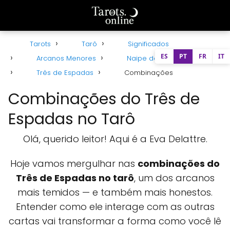
Tarots
Tarô
Significados
ES
PT
FR
IT
Arcanos Menores
Naipe de Espadas
Três de Espadas
Combinações
Combinações do Três de
Espadas no Tarô
Olá, querido leitor! Aqui é a Eva Delattre.
Hoje vamos mergulhar nas
combinações do
Três de Espadas no tarô
, um dos arcanos
mais temidos — e também mais honestos.
Entender como ele interage com as outras
cartas vai transformar a forma como você lê