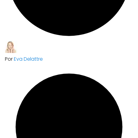
Por
Eva Delattre