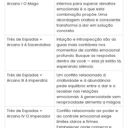
Arcano I O Mago
internos para superar desafios
emocionais é o que esta
combinação propõe. Uma
abordagem criativa e consciente
transforma a dor em solução
concreta.
Três de Espadas +
Intuição e introspecção são as
Arcano II A Sacerdotisa
guias mais confiáveis nos
momentos de conflito emocional
profundo. Busque as respostas
dentro de você — elas já estão lá,
esperando silêncio.
Três de Espadas +
Um conflito relacionado à
Arcano III A Imperatriz
criatividade e à abundância
pede equilíbrio entre o dar e o
receber nas relações
emocionais. A generosidade sem
reciprocidade alimenta a mágoa.
Três de Espadas +
Conflito relacionado ao poder e
Arcano IV O Imperador
ao controle emocional exige
limites claros e firmes.
Estabelecer onde começa e