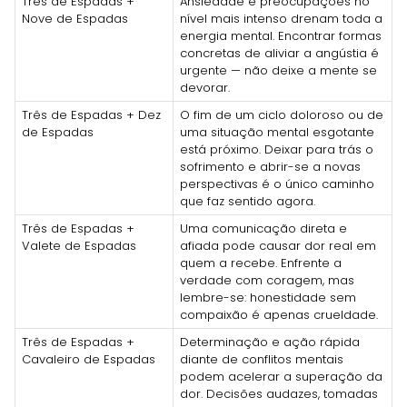
Três de Espadas +
Ansiedade e preocupações no
Nove de Espadas
nível mais intenso drenam toda a
energia mental. Encontrar formas
concretas de aliviar a angústia é
urgente — não deixe a mente se
devorar.
Três de Espadas + Dez
O fim de um ciclo doloroso ou de
de Espadas
uma situação mental esgotante
está próximo. Deixar para trás o
sofrimento e abrir-se a novas
perspectivas é o único caminho
que faz sentido agora.
Três de Espadas +
Uma comunicação direta e
Valete de Espadas
afiada pode causar dor real em
quem a recebe. Enfrente a
verdade com coragem, mas
lembre-se: honestidade sem
compaixão é apenas crueldade.
Três de Espadas +
Determinação e ação rápida
Cavaleiro de Espadas
diante de conflitos mentais
podem acelerar a superação da
dor. Decisões audazes, tomadas