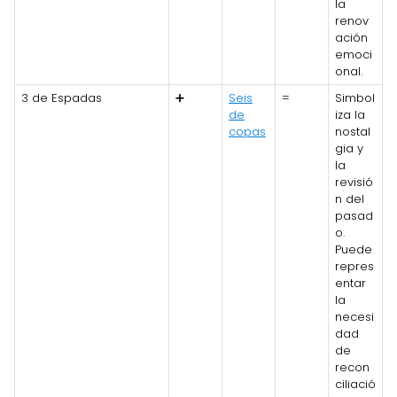
la
renov
ación
emoci
onal.
3 de Espadas
➕
Seis
=
Simbol
de
iza la
copas
nostal
gia y
la
revisió
n del
pasad
o.
Puede
repres
entar
la
necesi
dad
de
recon
ciliació