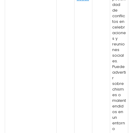
dad
de
conflic
tos en
celebr
acione
s y
reunio
nes
social
es.
Puede
adverti
r
sobre
chism
es o
malent
endid
os en
un
entorn
o