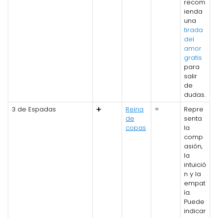
recom
ienda
una
tirada
del
amor
gratis
para
salir
de
dudas.
3 de Espadas
➕
Reina
=
Repre
de
senta
copas
la
comp
asión,
la
intuició
n y la
empat
ía.
Puede
indicar