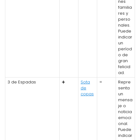
nes
familia
res y
perso
nales.
Puede
indicar
un
períod
o de
gran
felicid
ad.
3 de Espadas
➕
Sota
=
Repre
de
senta
copas
un
mensa
je o
noticia
emoci
onal.
Puede
indicar