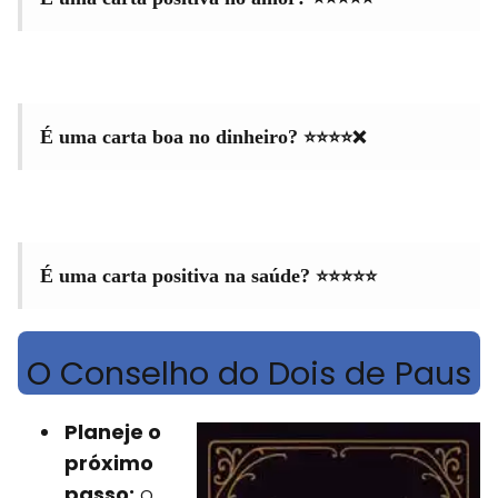
⭐⭐⭐⭐❌
É uma carta boa no dinheiro?
⭐⭐⭐⭐⭐
É uma carta positiva na saúde?
O Conselho do Dois de Paus
Planeje o
próximo
passo:
o