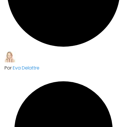
Por
Eva Delattre