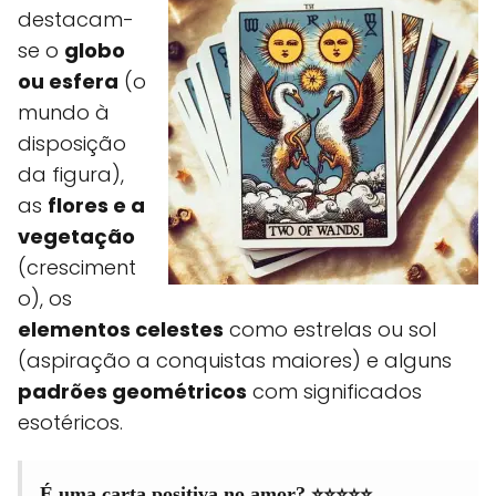
destacam-
se o
globo
ou esfera
(o
mundo à
disposição
da figura),
as
flores e a
vegetação
(cresciment
o), os
elementos celestes
como estrelas ou sol
(aspiração a conquistas maiores) e alguns
padrões geométricos
com significados
esotéricos.
⭐⭐⭐⭐⭐
É uma carta positiva no amor?