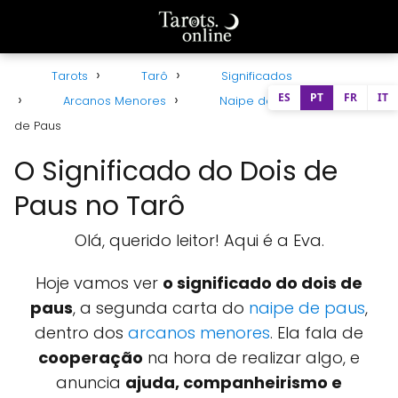
Tarots
Tarô
Significados
ES
PT
FR
IT
Arcanos Menores
Naipe de Paus
Dois
de Paus
O Significado do Dois de
Paus no Tarô
Olá, querido leitor! Aqui é a Eva.
Hoje vamos ver
o significado do dois de
paus
, a segunda carta do
naipe de paus
,
dentro dos
arcanos menores
. Ela fala de
cooperação
na hora de realizar algo, e
anuncia
ajuda, companheirismo e