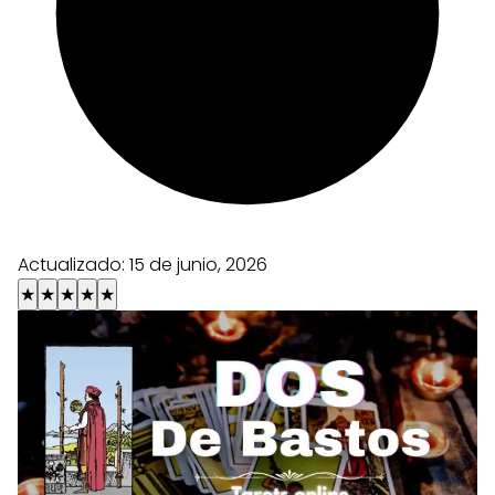
Actualizado:
15 de junio, 2026
★
★
★
★
★