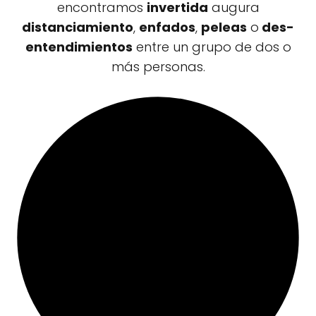
encontramos
invertida
augura
distanciamiento
,
enfados
,
peleas
o
des-
entendimientos
entre un grupo de dos o
más personas.