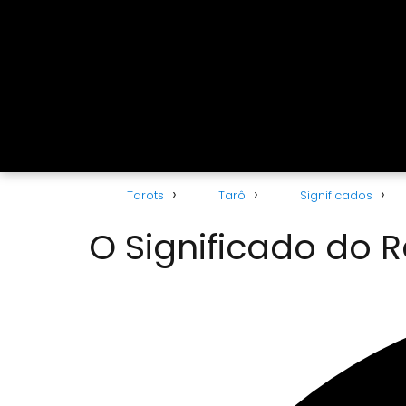
Tarots
Tarô
Significados
O Significado do R