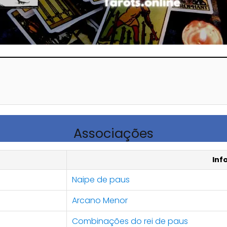
Associações
Inf
Naipe de paus
Arcano Menor
Combinações do rei de paus