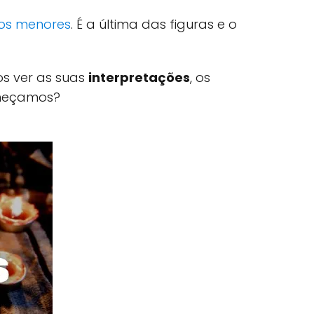
os menores
. É a última das figuras e o
os ver as suas
interpretações
, os
meçamos?