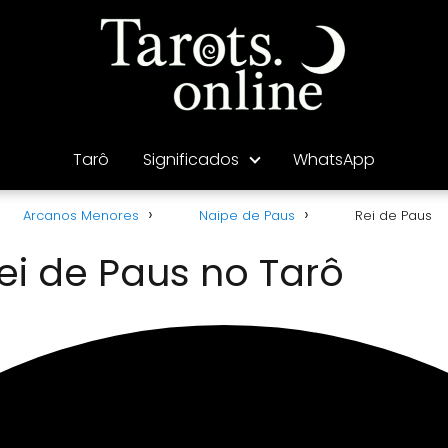
Tarô
Significados
WhatsApp
Arcanos Menores
Naipe de Paus
Rei de Paus
ei de Paus no Tarô