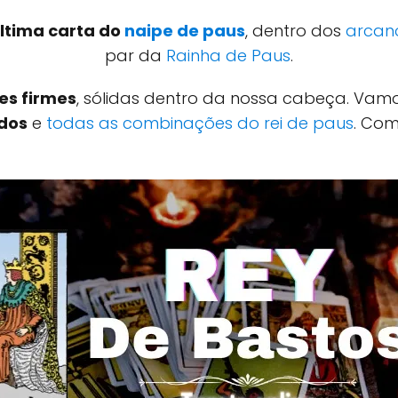
ltima carta do
naipe de paus
, dentro dos
arcan
par da
Rainha de Paus
.
es firmes
, sólidas dentro da nossa cabeça. Vam
ados
e
todas as combinações do rei de paus
. Co