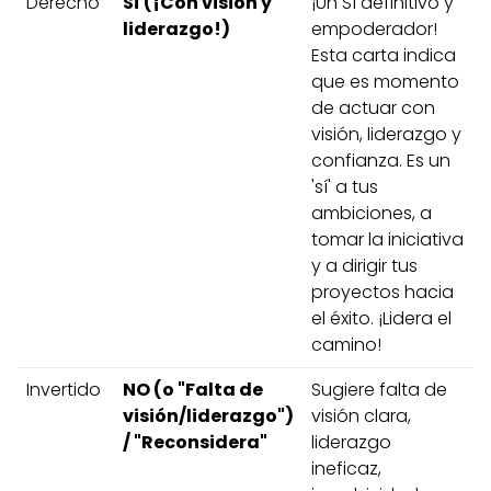
Derecho
SÍ (¡Con visión y
¡Un SÍ definitivo y
liderazgo!)
empoderador!
Esta carta indica
que es momento
de actuar con
visión, liderazgo y
confianza. Es un
'sí' a tus
ambiciones, a
tomar la iniciativa
y a dirigir tus
proyectos hacia
el éxito. ¡Lidera el
camino!
Invertido
NO (o "Falta de
Sugiere falta de
visión/liderazgo")
visión clara,
/ "Reconsidera"
liderazgo
ineficaz,