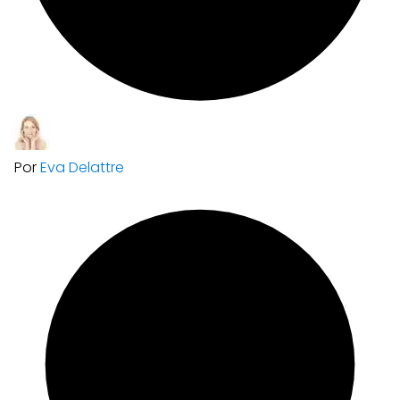
Por
Eva Delattre