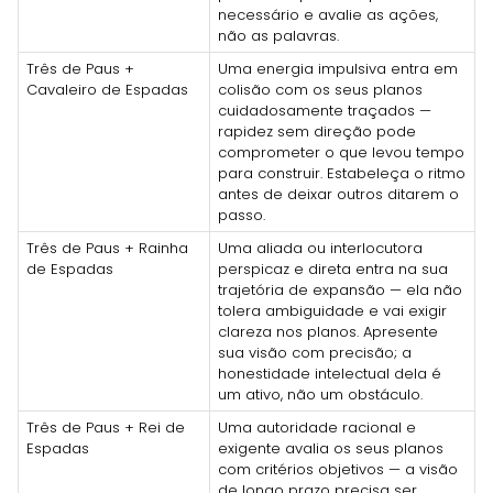
necessário e avalie as ações,
não as palavras.
Três de Paus +
Uma energia impulsiva entra em
Cavaleiro de Espadas
colisão com os seus planos
cuidadosamente traçados —
rapidez sem direção pode
comprometer o que levou tempo
para construir. Estabeleça o ritmo
antes de deixar outros ditarem o
passo.
Três de Paus + Rainha
Uma aliada ou interlocutora
de Espadas
perspicaz e direta entra na sua
trajetória de expansão — ela não
tolera ambiguidade e vai exigir
clareza nos planos. Apresente
sua visão com precisão; a
honestidade intelectual dela é
um ativo, não um obstáculo.
Três de Paus + Rei de
Uma autoridade racional e
Espadas
exigente avalia os seus planos
com critérios objetivos — a visão
de longo prazo precisa ser