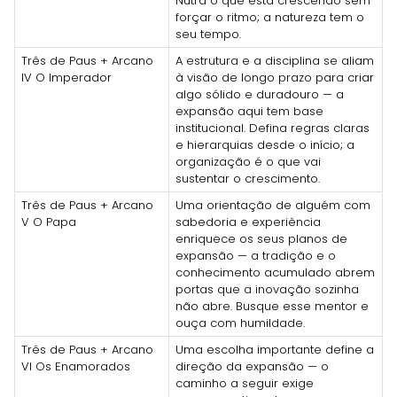
Nutra o que está crescendo sem
forçar o ritmo; a natureza tem o
seu tempo.
Três de Paus + Arcano
A estrutura e a disciplina se aliam
IV O Imperador
à visão de longo prazo para criar
algo sólido e duradouro — a
expansão aqui tem base
institucional. Defina regras claras
e hierarquias desde o início; a
organização é o que vai
sustentar o crescimento.
Três de Paus + Arcano
Uma orientação de alguém com
V O Papa
sabedoria e experiência
enriquece os seus planos de
expansão — a tradição e o
conhecimento acumulado abrem
portas que a inovação sozinha
não abre. Busque esse mentor e
ouça com humildade.
Três de Paus + Arcano
Uma escolha importante define a
VI Os Enamorados
direção da expansão — o
caminho a seguir exige