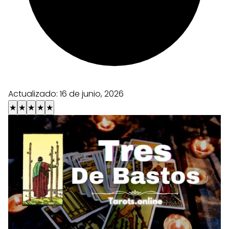
Actualizado:
16 de junio, 2026
★
★
★
★
★