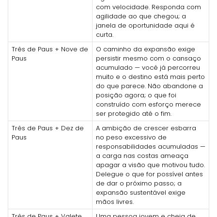
com velocidade. Responda com
agilidade ao que chegou; a
janela de oportunidade aqui é
curta.
Três de Paus + Nove de
O caminho da expansão exige
Paus
persistir mesmo com o cansaço
acumulado — você já percorreu
muito e o destino está mais perto
do que parece. Não abandone a
posição agora; o que foi
construído com esforço merece
ser protegido até o fim.
Três de Paus + Dez de
A ambição de crescer esbarra
Paus
no peso excessivo de
responsabilidades acumuladas —
a carga nas costas ameaça
apagar a visão que motivou tudo.
Delegue o que for possível antes
de dar o próximo passo; a
expansão sustentável exige
mãos livres.
Três de Paus + Valete
Uma pessoa jovem e cheia de