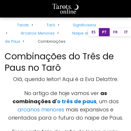
Tarots
Tarô
Significados
ES
PT
FR
IT
Arcanos Menores
Naipe de Paus
Três
de Paus
Combinações
Combinações do Três de
Paus no Tarô
Olá, querido leitor! Aqui é a Eva Delattre.
No artigo de hoje vamos ver
as
combinações d'
o três de paus
, um dos
arcanos menores
mais expansivos e
orientados para o futuro do naipe de Paus.