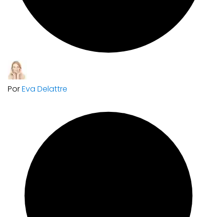
Por
Eva Delattre