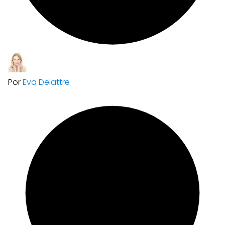
Por
Eva Delattre