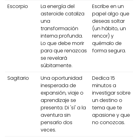
Escorpio
La energía del
Escribe en un
asteroide cataliza
papel algo que
una
deseas soltar
transformación
(un hábito, un
interna profunda.
rencor) y
Lo que debe morir
quémalo de
para que renazcas
forma segura.
se revelará
súbitamente.
Sagitario
Una oportunidad
Dedica 15
inesperada de
minutos a
expansión, viaje o
investigar sobre
aprendizaje se
un destino o
presenta. Di 'sí' a la
tema que te
aventura sin
apasione y que
pensarlo dos
no conozcas.
veces.