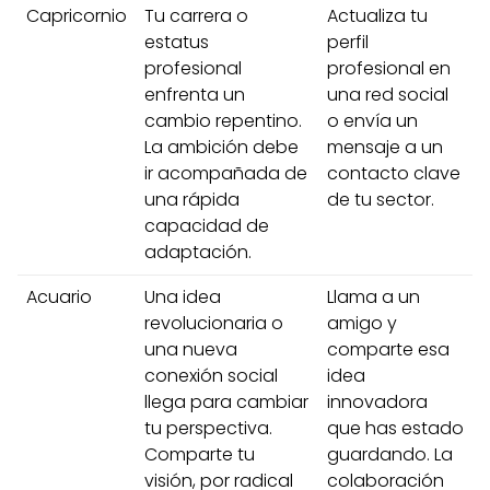
Capricornio
Tu carrera o
Actualiza tu
estatus
perfil
profesional
profesional en
enfrenta un
una red social
cambio repentino.
o envía un
La ambición debe
mensaje a un
ir acompañada de
contacto clave
una rápida
de tu sector.
capacidad de
adaptación.
Acuario
Una idea
Llama a un
revolucionaria o
amigo y
una nueva
comparte esa
conexión social
idea
llega para cambiar
innovadora
tu perspectiva.
que has estado
Comparte tu
guardando. La
visión, por radical
colaboración