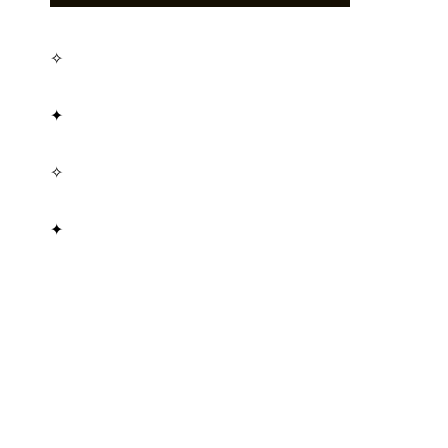
✧
✦
✧
✦