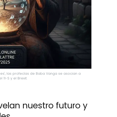
s', las profecías de Baba Vanga se asocian a 
11-S y el Brexit.
velan nuestro futuro y
les.