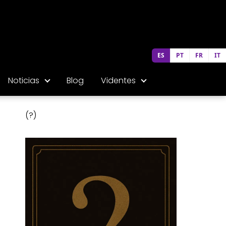
ES
PT
FR
IT
Noticias
Blog
Videntes
(?)