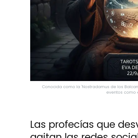
Conocida como la 'Nostradamus de los Balcane
eventos como el 
Las profecías que des
agitan las redes socia