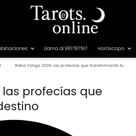
binaciones
Llama al 910787197
Horóscopo
Baba Vanga 2026: las profecías que transformarán tu
las profecías que
destino