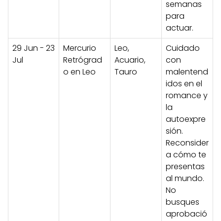
semanas
para
actuar.
29 Jun - 23
Mercurio
Leo,
Cuidado
Jul
Retrógrad
Acuario,
con
o en Leo
Tauro
malentend
idos en el
romance y
la
autoexpre
sión.
Reconsider
a cómo te
presentas
al mundo.
No
busques
aprobació