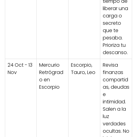
tiempo de
liberar una
carga o
secreto
que te
pesaba.
Prioriza tu
descanso.
24 Oct - 13
Mercurio
Escorpio,
Revisa
Nov
Retrógrad
Tauro, Leo
finanzas
o en
compartid
Escorpio
as, deudas
e
intimidad.
Salen a la
luz
verdades
ocultas. No