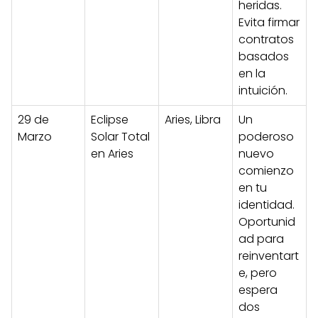
heridas.
Evita firmar
contratos
basados
en la
intuición.
29 de
Eclipse
Aries, Libra
Un
Marzo
Solar Total
poderoso
en Aries
nuevo
comienzo
en tu
identidad.
Oportunid
ad para
reinventart
e, pero
espera
dos