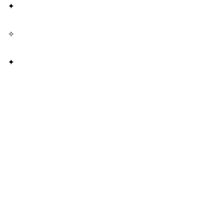
✦
✧
✦