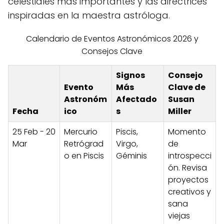
celestiales más importantes y las directrices
inspiradas en la maestra astróloga.
Calendario de Eventos Astronómicos 2026 y
Consejos Clave
Signos
Consejo
Evento
Más
Clave de
Astronóm
Afectado
Susan
Fecha
ico
s
Miller
25 Feb - 20
Mercurio
Piscis,
Momento
Mar
Retrógrad
Virgo,
de
o en Piscis
Géminis
introspecci
ón. Revisa
proyectos
creativos y
sana
viejas