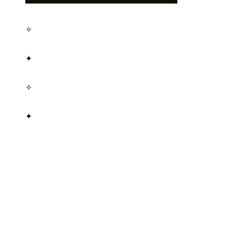
✧
✦
✧
✦