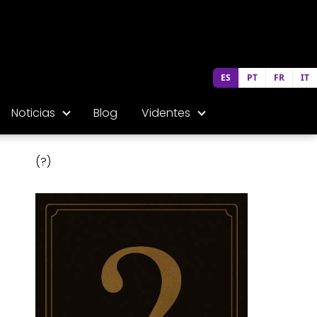
ES
PT
FR
IT
Noticias
Blog
Videntes
(?)