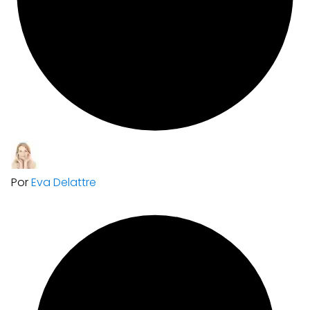
Por
Eva Delattre