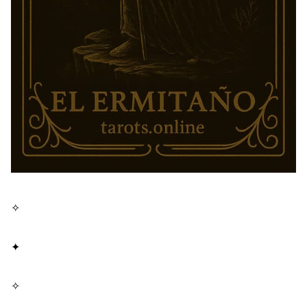
✧
✦
✧