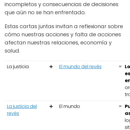
incompletos y consecuencias de decisiones
que aún no se han enfrentado.
Estas cartas juntas invitan a reflexionar sobre
cómo nuestras acciones y falta de acciones
afectan nuestras relaciones, economía y
salud.
La justicia
➕
El mundo del revés
=
L
es
e
or
tr
La justicia del
➕
El mundo
=
Pu
revés
a
lo
si