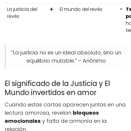
La justicia del
➕
El mundo del revés
=
Te
revés
p
ho
te
“La justicia no es un ideal absoluto, sino un
equilibrio mutable.” – Anónimo
El significado de la Justicia y El
Mundo invertidos en amor
Cuando estas cartas aparecen juntas en una
lectura amorosa, revelan
bloqueos
emocionales
y falta de armonía en la
relación.