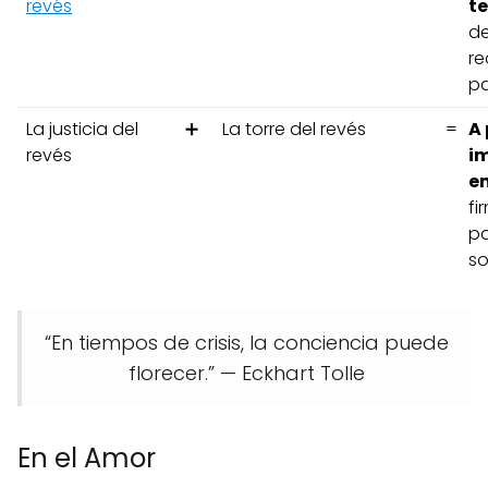
revés
t
de
re
pa
La justicia del
➕
La torre del revés
=
A 
revés
im
e
fi
pa
so
“En tiempos de crisis, la conciencia puede
florecer.” — Eckhart Tolle
En el Amor