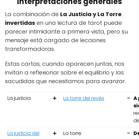
Interpretaciones generales
La combinación de
La Justicia y La Torre
invertidas
en una lectura de tarot puede
parecer intimidante a primera vista, pero su
mensaje está cargado de lecciones
transformadoras.
Estas cartas, cuando aparecen juntas, nos
invitan a reflexionar sobre el equilibrio y las
sacudidas que necesitamos para avanzar.
La justicia
➕
La torre del revés
=
A 
si
re
de
La justicia del
➕
La torre
=
De