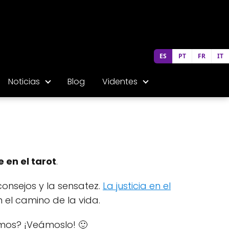
ES
PT
FR
IT
Noticias
Blog
Videntes
e en el tarot
.
consejos y la sensatez.
La justicia en el
n el camino de la vida.
amos? ¡Veámoslo! 🙂