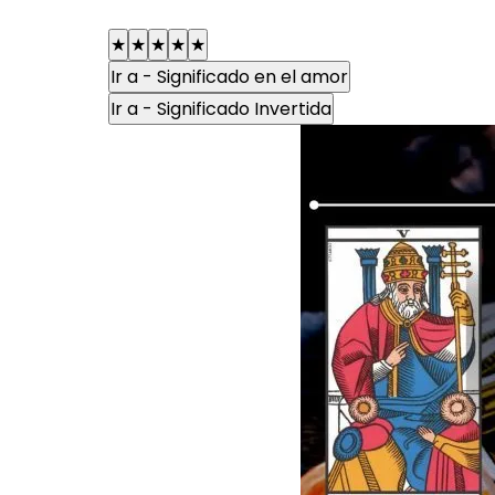
★
★
★
★
★
Ir a - Significado en el amor
Ir a - Significado Invertida