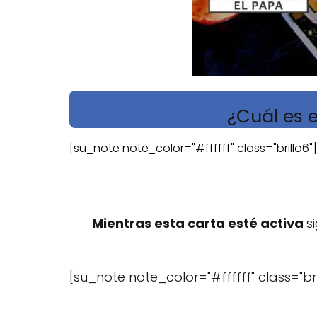
¿Cuál es e
[su_note note_color="#ffffff" class="brillo6"]
Mientras esta carta esté activa
s
[su_note note_color="#ffffff" class="bri