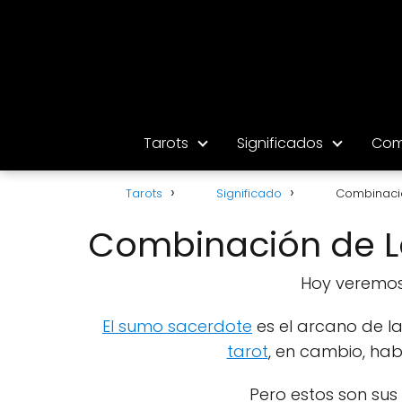
Tarots
Significados
Com
Tarots
Significado
Combinació
Combinación de La
Hoy veremos
El sumo sacerdote
es el arcano de la
tarot
, en cambio, habl
Pero estos son sus