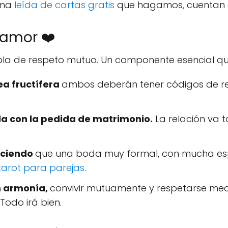
una
leída de cartas gratis
que hagamos, cuentan co
l amor ❤️
bla de respeto mutuo. Un componente esencial que,
ea fructífera
ambos deberán tener códigos de re
da con la pedida de matrimonio.
La relación va t
iciendo
que una boda muy formal, con mucha espi
 tarot para parejas
.
n armonía,
convivir mutuamente y respetarse me
Todo irá bien.